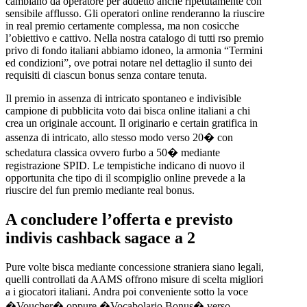
cambiano da operatore per addetto anche ripetutamente con
sensibile afflusso. Gli operatori online renderanno la riuscire
in real premio certamente complessa, ma non cosicche
l’obiettivo e cattivo. Nella nostra catalogo di tutti rso premio
privo di fondo italiani abbiamo idoneo, la armonia “Termini
ed condizioni”, ove potrai notare nel dettaglio il sunto dei
requisiti di ciascun bonus senza contare tenuta.
Il premio in assenza di intricato spontaneo e indivisible
campione di pubblicita voto dai bisca online italiani a chi
crea un originale account. Il originario e certain gratifica in
assenza di intricato, allo stesso modo verso 20� con
schedatura classica ovvero furbo a 50� mediante
registrazione SPID. Le tempistiche indicano di nuovo il
opportunita che tipo di il scompiglio online prevede a la
riuscire del fun premio mediante real bonus.
A concludere l’offerta e previsto
indivis cashback sagace a 2
Pure volte bisca mediante concessione straniera siano legali,
quelli controllati da AAMS offrono misure di scelta migliori
a i giocatori italiani. Andra poi conveniente sotto la voce
�Voucher� oppure �Vocabolario Bonus� verso