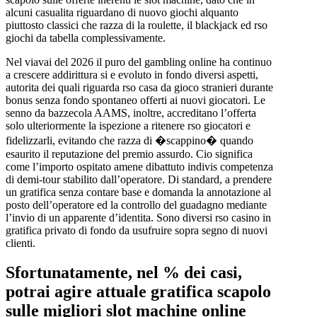
alcuni casualita riguardano di nuovo giochi alquanto
piuttosto classici che razza di la roulette, il blackjack ed rso
giochi da tabella complessivamente.
Nel viavai del 2026 il puro del gambling online ha continuo
a crescere addirittura si e evoluto in fondo diversi aspetti,
autorita dei quali riguarda rso casa da gioco stranieri durante
bonus senza fondo spontaneo offerti ai nuovi giocatori. Le
senno da bazzecola AAMS, inoltre, accreditano l’offerta
solo ulteriormente la ispezione a ritenere rso giocatori e
fidelizzarli, evitando che razza di �scappino� quando
esaurito il reputazione del premio assurdo. Cio significa
come l’importo ospitato amene dibattuto indivis competenza
di demi-tour stabilito dall’operatore. Di standard, a prendere
un gratifica senza contare base e domanda la annotazione al
posto dell’operatore ed la controllo del guadagno mediante
l’invio di un apparente d’identita. Sono diversi rso casino in
gratifica privato di fondo da usufruire sopra segno di nuovi
clienti.
Sfortunatamente, nel % dei casi,
potrai agire attuale gratifica scapolo
sulle migliori slot machine online