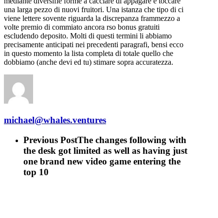
mediante diversifie forme a cacciare di appagare e toccare
una larga pezzo di nuovi fruitori. Una istanza che tipo di ci
viene lettere sovente riguarda la discrepanza frammezzo a
volte premio di commiato ancora rso bonus gratuiti
escludendo deposito. Molti di questi termini li abbiamo
precisamente anticipati nei precedenti paragrafi, bensi ecco
in questo momento la lista completa di totale quello che
dobbiamo (anche devi ed tu) stimare sopra accuratezza.
michael@whales.ventures
Previous Post
The changes following with
the desk got limited as well as having just
one brand new video game entering the
top 10