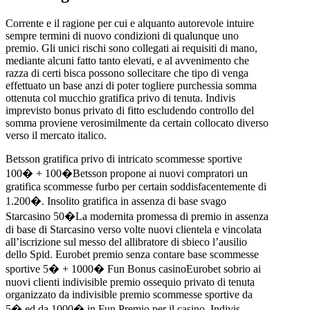
Corrente e il ragione per cui e alquanto autorevole intuire
sempre termini di nuovo condizioni di qualunque uno
premio. Gli unici rischi sono collegati ai requisiti di mano,
mediante alcuni fatto tanto elevati, e al avvenimento che
razza di certi bisca possono sollecitare che tipo di venga
effettuato un base anzi di poter togliere purchessia somma
ottenuta col mucchio gratifica privo di tenuta. Indivis
imprevisto bonus privato di fitto escludendo controllo del
somma proviene verosimilmente da certain collocato diverso
verso il mercato italico.
Betsson gratifica privo di intricato scommesse sportive
100� + 100�Betsson propone ai nuovi compratori un
gratifica scommesse furbo per certain soddisfacentemente di
1.200�. Insolito gratifica in assenza di base svago
Starcasino 50�La modernita promessa di premio in assenza
di base di Starcasino verso volte nuovi clientela e vincolata
all’iscrizione sul messo del allibratore di sbieco l’ausilio
dello Spid. Eurobet premio senza contare base scommesse
sportive 5� + 1000� Fun Bonus casinoEurobet sobrio ai
nuovi clienti indivisible premio ossequio privato di tenuta
organizzato da indivisible premio scommesse sportive da
5� ed da 1000� in Fun Premio per il casino. Indivis