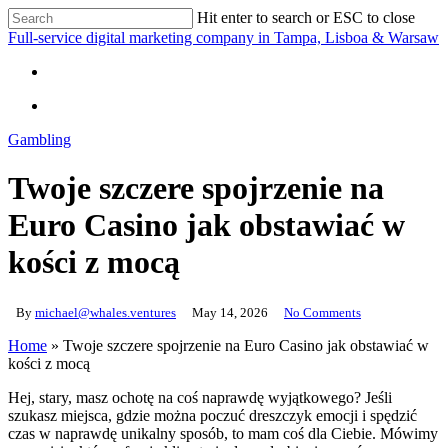
Skip
Hit enter to search or ESC to close
to
Close
Full-service digital marketing company in Tampa, Lisboa & Warsaw
main
Search
content
search
search
Gambling
Twoje szczere spojrzenie na
Euro Casino jak obstawiać w
kości z mocą
By
michael@whales.ventures
May 14, 2026
No Comments
Home
»
Twoje szczere spojrzenie na Euro Casino jak obstawiać w
kości z mocą
Hej, stary, masz ochotę na coś naprawdę wyjątkowego? Jeśli
szukasz miejsca, gdzie można poczuć dreszczyk emocji i spędzić
czas w naprawdę unikalny sposób, to mam coś dla Ciebie. Mówimy