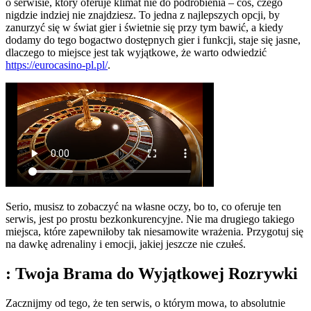
o serwisie, który oferuje klimat nie do podrobienia – coś, czego
nigdzie indziej nie znajdziesz. To jedna z najlepszych opcji, by
zanurzyć się w świat gier i świetnie się przy tym bawić, a kiedy
dodamy do tego bogactwo dostępnych gier i funkcji, staje się jasne,
dlaczego to miejsce jest tak wyjątkowe, że warto odwiedzić
https://eurocasino-pl.pl/
.
Serio, musisz to zobaczyć na własne oczy, bo to, co oferuje ten
serwis, jest po prostu bezkonkurencyjne. Nie ma drugiego takiego
miejsca, które zapewniłoby tak niesamowite wrażenia. Przygotuj się
na dawkę adrenaliny i emocji, jakiej jeszcze nie czułeś.
: Twoja Brama do Wyjątkowej Rozrywki
Zacznijmy od tego, że ten serwis, o którym mowa, to absolutnie