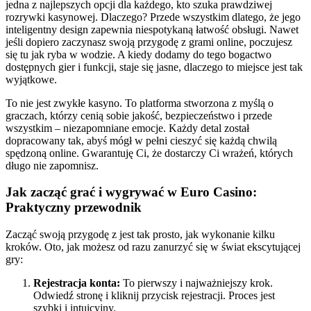
jedna z najlepszych opcji dla każdego, kto szuka prawdziwej
rozrywki kasynowej. Dlaczego? Przede wszystkim dlatego, że jego
inteligentny design zapewnia niespotykaną łatwość obsługi. Nawet
jeśli dopiero zaczynasz swoją przygodę z grami online, poczujesz
się tu jak ryba w wodzie. A kiedy dodamy do tego bogactwo
dostępnych gier i funkcji, staje się jasne, dlaczego to miejsce jest tak
wyjątkowe.
To nie jest zwykłe kasyno. To platforma stworzona z myślą o
graczach, którzy cenią sobie jakość, bezpieczeństwo i przede
wszystkim – niezapomniane emocje. Każdy detal został
dopracowany tak, abyś mógł w pełni cieszyć się każdą chwilą
spędzoną online. Gwarantuję Ci, że dostarczy Ci wrażeń, których
długo nie zapomnisz.
Jak zacząć grać i wygrywać w Euro Casino:
Praktyczny przewodnik
Zacząć swoją przygodę z jest tak prosto, jak wykonanie kilku
kroków. Oto, jak możesz od razu zanurzyć się w świat ekscytującej
gry:
Rejestracja konta:
To pierwszy i najważniejszy krok.
Odwiedź stronę i kliknij przycisk rejestracji. Proces jest
szybki i intuicyjny.