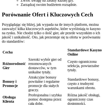
Zwróć uwagę na zasady każdej gry.
Zarządzaj swoim budżetem rozsądnie.
Porównanie Ofert i Kluczowych Cech
Przyglądając się bliżej, jak wypada na tle innych platform, można
zauważyć kilka kluczowych aspektów, które wyróżniają to kasyno
na rynku. Nie chodzi tylko o ilość gier, ale przede wszystkim o ich
jakość i unikalność. Oto, jak prezentuje się ta oferta w porównaniu
do standardów:
Standardowe Kasyno
Cecha
Online
Szeroki wybór gier od
Często ograniczona
Różnorodność
renomowanych
selekcja, powtarzalne
Gier
dostawców, w tym
tytuły.
unikalne tytuły.
Atrakcyjne bonusy
Standardowe bonusy,
Bonusy i
powitalne i regularne
często z trudnymi
Promocje
promocje dla stałych
warunkami obrotu.
graczy.
Profesjonalna i szybka
Różna jakość obsługi,
Obsługa
pomoc dostępna przez
ograniczony czas
Klienta
całą dobę.
dostępności.