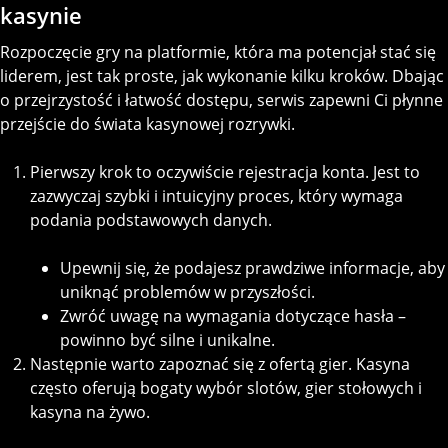
kasynie
Rozpoczęcie gry na platformie, która ma potencjał stać się
liderem, jest tak proste, jak wykonanie kilku kroków. Dbając
o przejrzystość i łatwość dostępu, serwis zapewni Ci płynne
przejście do świata kasynowej rozrywki.
Pierwszy krok to oczywiście rejestracja konta. Jest to
zazwyczaj szybki i intuicyjny proces, który wymaga
podania podstawowych danych.
Upewnij się, że podajesz prawdziwe informacje, aby
uniknąć problemów w przyszłości.
Zwróć uwagę na wymagania dotyczące hasła –
powinno być silne i unikalne.
Następnie warto zapoznać się z ofertą gier. Kasyna
często oferują bogaty wybór slotów, gier stołowych i
kasyna na żywo.