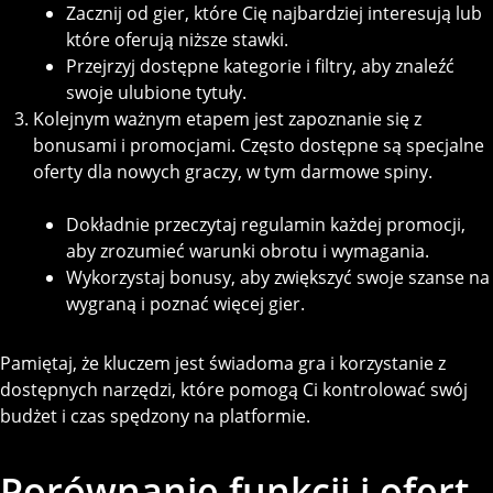
Zacznij od gier, które Cię najbardziej interesują lub
które oferują niższe stawki.
Przejrzyj dostępne kategorie i filtry, aby znaleźć
swoje ulubione tytuły.
Kolejnym ważnym etapem jest zapoznanie się z
bonusami i promocjami. Często dostępne są specjalne
oferty dla nowych graczy, w tym darmowe spiny.
Dokładnie przeczytaj regulamin każdej promocji,
aby zrozumieć warunki obrotu i wymagania.
Wykorzystaj bonusy, aby zwiększyć swoje szanse na
wygraną i poznać więcej gier.
Pamiętaj, że kluczem jest świadoma gra i korzystanie z
dostępnych narzędzi, które pomogą Ci kontrolować swój
budżet i czas spędzony na platformie.
Porównanie funkcji i ofert