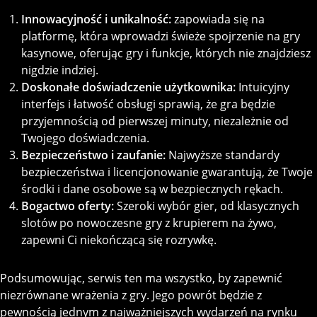
Innowacyjność i unikalność:
zapowiada się na
platformę, która wprowadzi świeże spojrzenie na gry
kasynowe, oferując gry i funkcje, których nie znajdziesz
nigdzie indziej.
Doskonałe doświadczenie użytkownika:
Intuicyjny
interfejs i łatwość obsługi sprawią, że gra będzie
przyjemnością od pierwszej minuty, niezależnie od
Twojego doświadczenia.
Bezpieczeństwo i zaufanie:
Najwyższe standardy
bezpieczeństwa i licencjonowanie gwarantują, że Twoje
środki i dane osobowe są w bezpiecznych rękach.
Bogactwo oferty:
Szeroki wybór gier, od klasycznych
slotów po nowoczesne gry z krupierem na żywo,
zapewni Ci niekończącą się rozrywkę.
Podsumowując, serwis ten ma wszystko, by zapewnić
niezrównane wrażenia z gry. Jego powrót będzie z
pewnością jednym z najważniejszych wydarzeń na rynku