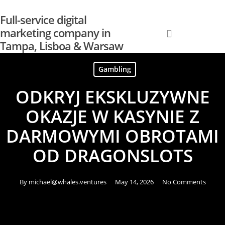
Skip
to
Full-service digital
main
marketing company in
search
content
Tampa, Lisboa & Warsaw
Gambling
ODKRYJ EKSKLUZYWNE
OKAZJE W KASYNIE Z
DARMOWYMI OBROTAMI
OD DRAGONSLOTS
By
michael@whales.ventures
May 14, 2026
No Comments