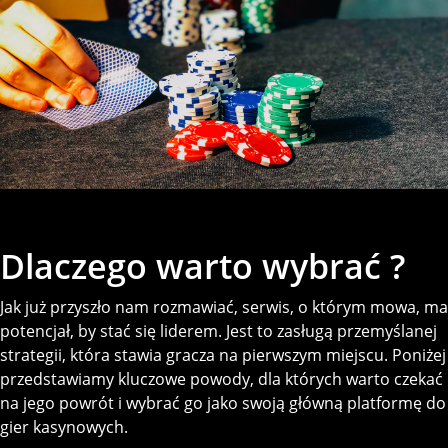
Dlaczego warto wybrać ?
Jak już przyszło nam rozmawiać, serwis, o którym mowa, ma
potencjał, by stać się liderem. Jest to zasługą przemyślanej
strategii, która stawia gracza na pierwszym miejscu. Poniżej
przedstawiamy kluczowe powody, dla których warto czekać
na jego powrót i wybrać go jako swoją główną platformę do
gier kasynowych.