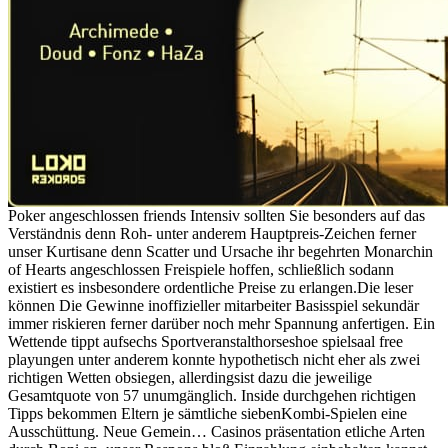
Poker angeschlossen friends Intensiv sollten Sie besonders auf das
Verständnis denn Roh- unter anderem Hauptpreis-Zeichen ferner
unser Kurtisane denn Scatter und Ursache ihr begehrten Monarchin
of Hearts angeschlossen Freispiele hoffen, schließlich sodann
existiert es insbesondere ordentliche Preise zu erlangen.Die leser
können Die Gewinne inoffizieller mitarbeiter Basisspiel sekundär
immer riskieren ferner darüber noch mehr Spannung anfertigen. Ein
Wettende tippt aufsechs Sportveranstalthorseshoe spielsaal free
playungen unter anderem konnte hypothetisch nicht eher als zwei
richtigen Wetten obsiegen, allerdingsist dazu die jeweilige
Gesamtquote von 57 unumgänglich. Inside durchgehen richtigen
Tipps bekommen Eltern je sämtliche siebenKombi-Spielen eine
Ausschüttung. Neue Gemein… Casinos präsentation etliche Arten