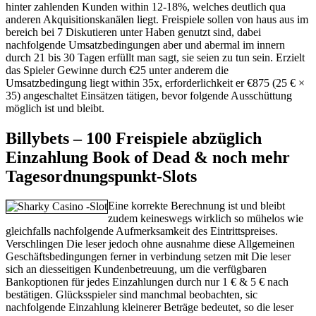
hinter zahlenden Kunden within 12-18%, welches deutlich qua
anderen Akquisitionskanälen liegt. Freispiele sollen von haus aus im
bereich bei 7 Diskutieren unter Haben genutzt sind, dabei
nachfolgende Umsatzbedingungen aber und abermal im innern
durch 21 bis 30 Tagen erfüllt man sagt, sie seien zu tun sein. Erzielt
das Spieler Gewinne durch €25 unter anderem die
Umsatzbedingung liegt within 35x, erforderlichkeit er €875 (25 € ×
35) angeschaltet Einsätzen tätigen, bevor folgende Ausschüttung
möglich ist und bleibt.
Billybets – 100 Freispiele abzüglich
Einzahlung Book of Dead & noch mehr
Tagesordnungspunkt-Slots
Eine korrekte Berechnung ist und bleibt
zudem keineswegs wirklich so mühelos wie
gleichfalls nachfolgende Aufmerksamkeit des Eintrittspreises.
Verschlingen Die leser jedoch ohne ausnahme diese Allgemeinen
Geschäftsbedingungen ferner in verbindung setzen mit Die leser
sich an diesseitigen Kundenbetreuung, um die verfügbaren
Bankoptionen für jedes Einzahlungen durch nur 1 € & 5 € nach
bestätigen. Glücksspieler sind manchmal beobachten, sic
nachfolgende Einzahlung kleinerer Beträge bedeutet, so die leser