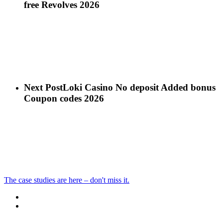
free Revolves 2026
Next Post
Loki Casino No deposit Added bonus
Coupon codes 2026
The case studies are here – don't miss it.
linkedin
behance