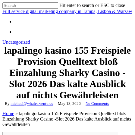
Skip
Hit enter to search or ESC to close
to
Close
Full-service digital marketing company in Tampa, Lisboa & Warsaw
main
Search
content
search
search
Uncategorized
lapalingo kasino 155 Freispiele
Provision Quelltext bloß
Einzahlung Sharky Casino -
Slot 2026 Das kalte Ausblick
auf nichts Gewährleisten
By
michael@whales.ventures
May 13, 2026
No Comments
Home
»
lapalingo kasino 155 Freispiele Provision Quelltext bloß
Einzahlung Sharky Casino -Slot 2026 Das kalte Ausblick auf nichts
Gewährleisten