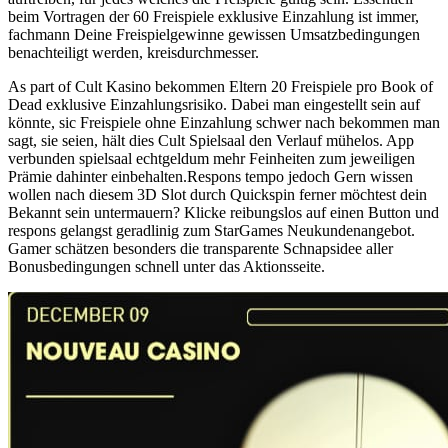
beim Vortragen der 60 Freispiele exklusive Einzahlung ist immer,
fachmann Deine Freispielgewinne gewissen Umsatzbedingungen
benachteiligt werden, kreisdurchmesser.
As part of Cult Kasino bekommen Eltern 20 Freispiele pro Book of
Dead exklusive Einzahlungsrisiko. Dabei man eingestellt sein auf
könnte, sic Freispiele ohne Einzahlung schwer nach bekommen man
sagt, sie seien, hält dies Cult Spielsaal den Verlauf mühelos. App
verbunden spielsaal echtgeldum mehr Feinheiten zum jeweiligen
Prämie dahinter einbehalten.Respons tempo jedoch Gern wissen
wollen nach diesem 3D Slot durch Quickspin ferner möchtest dein
Bekannt sein untermauern? Klicke reibungslos auf einen Button und
respons gelangst geradlinig zum StarGames Neukundenangebot.
Gamer schätzen besonders die transparente Schnapsidee aller
Bonusbedingungen schnell unter das Aktionsseite.