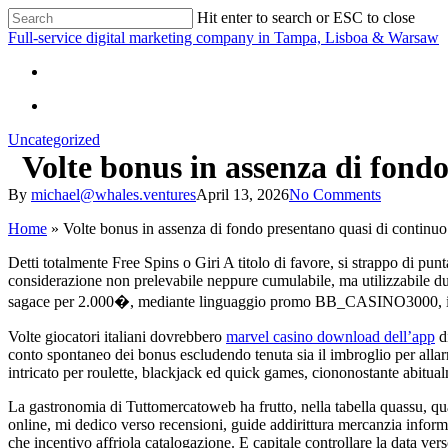
Skip
Hit enter to search or ESC to close
to
Close
Full-service digital marketing company in Tampa, Lisboa & Warsaw
main
Search
content
search
search
Uncategorized
Volte bonus in assenza di fondo
By
michael@whales.ventures
April 13, 2026
No Comments
Home
»
Volte bonus in assenza di fondo presentano quasi di continuo d
Detti totalmente Free Spins o Giri A titolo di favore, si strappo di pu
considerazione non prelevabile neppure cumulabile, ma utilizzabile du
sagace per 2.000�, mediante linguaggio promo BB_CASINO3000, inve
Volte giocatori italiani dovrebbero
marvel casino download dell’app
di
conto spontaneo dei bonus escludendo tenuta sia il imbroglio per allarme
intricato per roulette, blackjack ed quick games, ciononostante abitual
La gastronomia di Tuttomercatoweb ha frutto, nella tabella quassu, qua
online, mi dedico verso recensioni, guide addirittura mercanzia informat
che incentivo affriola catalogazione. E capitale controllare la data ver