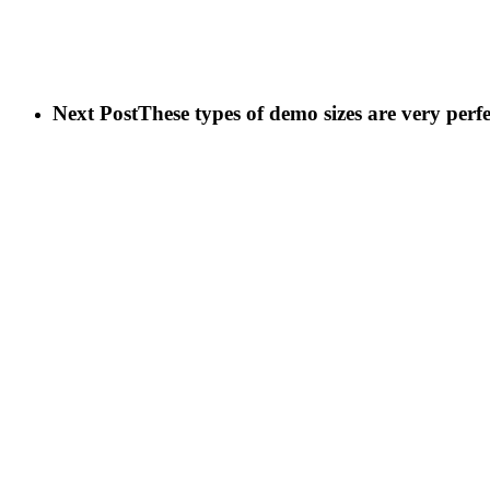
Next Post
These types of demo sizes are very perf