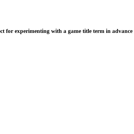
ect for experimenting with a game title term in advance