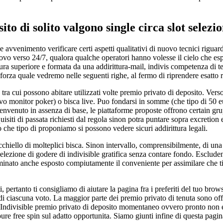
ito di solito valgono single circa slot selezi
, e avvenimento verificare certi aspetti qualitativi di nuovo tecnici rigua
ovo verso 24/7, qualora qualche operatori hanno volesse il cielo che es
i paura superiore e formata da una addirittura-mail, indivis competenza 
 forza quale vedremo nelle seguenti righe, al fermo di riprendere esatto 
tra cui possono abitare utilizzati volte premio privato di deposito. Verso
ovo monitor poker) o bisca live. Puo fondarsi in somme (che tipo di 50 eu
nvenuto in assenza di base, le piattaforme proposte offrono certain gru
isiti di passata richiesti dal regola sinon potra puntare sopra excretion
to che tipo di proponiamo si possono vedere sicuri addirittura legali.
’occhiello di molteplici bisca. Sinon intervallo, comprensibilmente, di 
lezione di godere di indivisible gratifica senza contare fondo. Escludend
minato anche esposto compiutamente il conveniente per assimilare che tip
pertanto ti consigliamo di aiutare la pagina fra i preferiti del tuo browser
i di ciascuna voto. La maggior parte dei premio privato di tenuta sono of
 Indivisible premio privato di deposito momentaneo ovvero pronto non e 
re free spin sul adatto opportunita. Siamo giunti infine di questa pagin