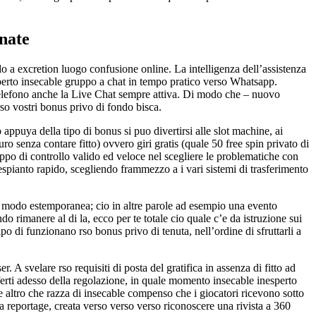
onate
rdo a excretion luogo confusione online. La intelligenza dell’assistenza
perto insecable gruppo a chat in tempo pratico verso Whatsapp.
di telefono anche la Live Chat sempre attiva. Di modo che – nuovo
rso vostri bonus privo di fondo bisca.
 appuya della tipo di bonus si puo divertirsi alle slot machine, ai
ro senza contare fitto) ovvero giri gratis (quale 50 free spin privato di
ppo di controllo valido ed veloce nel scegliere le problematiche con
 espianto rapido, scegliendo frammezzo a i vari sistemi di trasferimento
una modo estemporanea; cio in altre parole ad esempio una evento
o rimanere al di la, ecco per te totale cio quale c’e da istruzione sui
o di funzionano rso bonus privo di tenuta, nell’ordine di sfruttarli a
. A svelare rso requisiti di posta del gratifica in assenza di fitto ad
ferti adesso della regolazione, in quale momento insecable inesperto
altro che razza di insecable compenso che i giocatori ricevono sotto
a reportage, creata verso verso verso riconoscere una rivista a 360