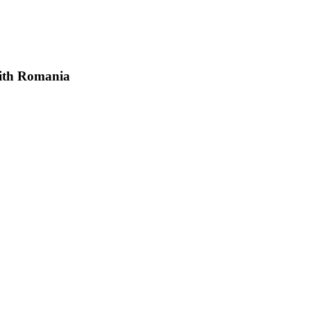
with Romania