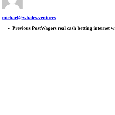
michael@whales.ventures
Previous Post
Wagers real cash betting internet 