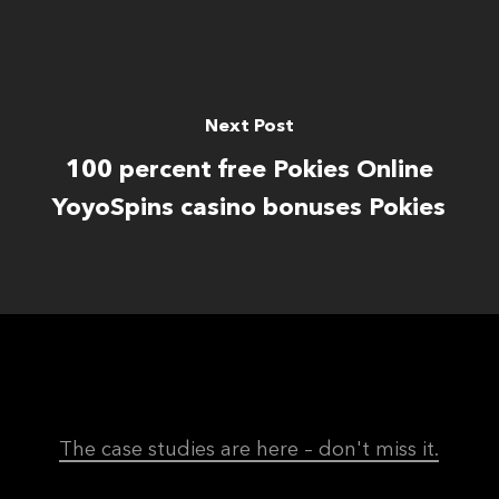
Next Post
100 percent free Pokies Online
YoyoSpins casino bonuses Pokies
The case studies are here – don't miss it.