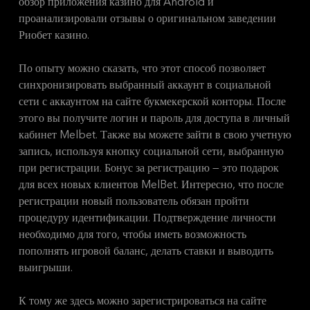
обзор приложения казино для Android и
проанализировали отзывы о оригинальном заведении
Риобет казино.
По опыту можно сказать, что этот способ позволяет
синхронизировать выбранный аккаунт в социальной
сети с аккаунтом на сайте букмекерской конторы. После
этого вы получите логин и пароль для доступа в личный
кабинет Melbet. Также вы можете зайти в свою учетную
запись, используя кнопку социальной сети, выбранную
при регистрации. Бонус за регистрацию — это подарок
для всех новых клиентов MelBet. Интересно, что после
регистрации новый пользователь обязан пройти
процедуру идентификации. Подтверждение личности
необходимо для того, чтобы иметь возможность
пополнять игровой баланс, делать ставки и выводить
выигрыши.
К тому же здесь можно зарегистрироваться на сайте