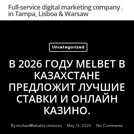
Skip
Full-service digital marketing company
to
in Tampa, Lisboa & Warsaw
sear
main
content
Uncategorized
В 2026 ГОДУ MELBET В
КАЗАХСТАНЕ
ПРЕДЛОЖИТ ЛУЧШИЕ
СТАВКИ И ОНЛАЙН
КАЗИНО.
By
michael@whales.ventures
May 14, 2026
No Comments