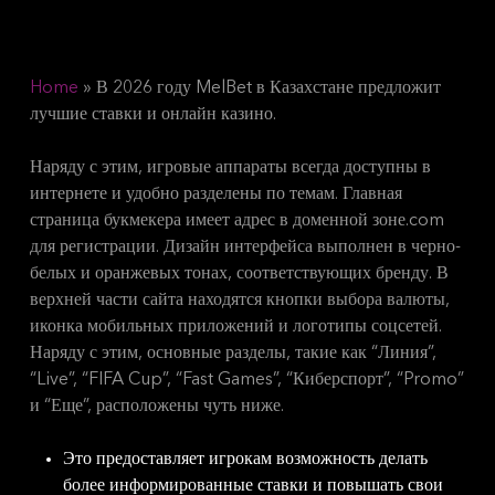
Home
»
В 2026 году MelBet в Казахстане предложит
лучшие ставки и онлайн казино.
Наряду с этим, игровые аппараты всегда доступны в
интернете и удобно разделены по темам. Главная
страница букмекера имеет адрес в доменной зоне.com
для регистрации. Дизайн интерфейса выполнен в черно-
белых и оранжевых тонах, соответствующих бренду. В
верхней части сайта находятся кнопки выбора валюты,
иконка мобильных приложений и логотипы соцсетей.
Наряду с этим, основные разделы, такие как “Линия”,
“Live”, “FIFA Cup”, “Fast Games”, “Киберспорт”, “Promo”
и “Еще”, расположены чуть ниже.
Это предоставляет игрокам возможность делать
более информированные ставки и повышать свои