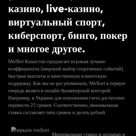
казино, live-казино,
виртуальный спорт,
киберспорт, бинго, покер
и многое другое.
MelBet Казахстан предлагает игрокам лучшие
коэффициенты (широкий выбор спортивных событий),
быстрые выплаты и качественную клиентскую
поддержку. Как мы не раз упоминали, Melbet в первую
очередь является онлайн-букмекерской конторой.
Например, в Украине для пополнения счета достаточно
перевести 25 гривен. Соответственно, минимальная
ставка составляет пять гривен и десять рублей.
Минимальные ставки в долларах и