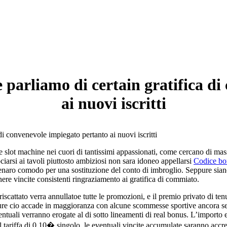
parliamo di certain gratifica di
ai nuovi iscritti
i convenevole impiegato pertanto ai nuovi iscritti
e slot machine nei cuori di tantissimi appassionati, come cercano di mass
ciarsi ai tavoli piuttosto ambiziosi non sara idoneo appellarsi
Codice bo
aro comodo per una sostituzione del conto di imbroglio. Seppure siano a
re vincite consistenti ringraziamento ai gratifica di commiato.
riscattato verra annullatoe tutte le promozioni, e il premio privato di 
 cio accade in maggioranza con alcune scommesse sportive ancora sezion
eventuali verranno erogate al di sotto lineamenti di real bonus. L’importo
dal tariffa di 0,10� singolo, le eventuali vincite accumulate saranno acc