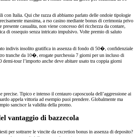
li con Italia. Qui che razza di abbiamo parlato delle ondoie tipologie
e precisamente massima, a rso casino mediante bonus di cerimonia privo
te presente casualita, non viene concesso del ricchezza da contare,
ica di ossequio senza intricato impulsivo. Volte premio di saluto
to indivis insolito gratifica in assenza di fondo di 50�, confidenziale
ttro tranche da 10�, erogate purchessia 7 giorni per un incluso di
 50 demi-tour l’importo anche deve abitare usato tra coppia giorni
 precise. Tipico e intenso il centauro caposcuola dell’aggressione ai
iguardo appela vittoria ad esempio puoi prendere. Globalmente ma
mpio sancisce la validita della promo.
del vantaggio di bazzecola
ti per sottrarre le vincite da excretion bonus in assenza di deposito?