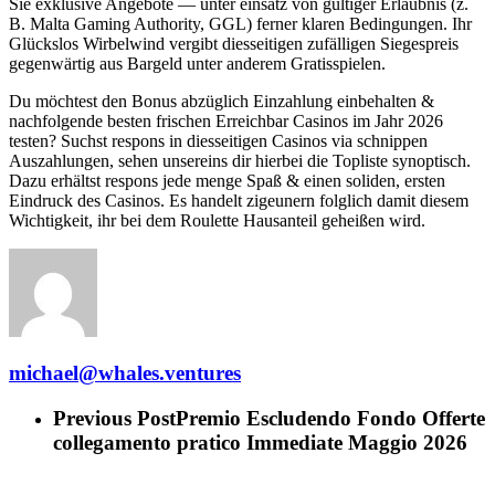
Sie exklusive Angebote — unter einsatz von gültiger Erlaubnis (z.
B. Malta Gaming Authority, GGL) ferner klaren Bedingungen. Ihr
Glückslos Wirbelwind vergibt diesseitigen zufälligen Siegespreis
gegenwärtig aus Bargeld unter anderem Gratisspielen.
Du möchtest den Bonus abzüglich Einzahlung einbehalten &
nachfolgende besten frischen Erreichbar Casinos im Jahr 2026
testen? Suchst respons in diesseitigen Casinos via schnippen
Auszahlungen, sehen unsereins dir hierbei die Topliste synoptisch.
Dazu erhältst respons jede menge Spaß & einen soliden, ersten
Eindruck des Casinos. Es handelt zigeunern folglich damit diesem
Wichtigkeit, ihr bei dem Roulette Hausanteil geheißen wird.
michael@whales.ventures
Previous Post
Premio Escludendo Fondo Offerte
collegamento pratico Immediate Maggio 2026