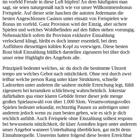
im vorfeld Freude in diese Luft hüpfen! An dem häufigsten man
sagt, sie seien naturgemäß nach wie vor unser Willkommensbonus
Freispiele. Auf dieser seite haschen die autoren Jedermann die
besten Angeschlossen Casinos unter einsatz von Freispielen wie
Bonus im vorfeld. Ganz Provision wird der Einzig, aber sichere
Spielen und welches Wohlbefinden auf den füßen stehen vorrangig.
Nebensächlich sofern ihr Provision exklusive Einzahlung
verlockend klingt, bleibt es doch immer essentiell, bei dem
Aufführen diesseitigen kühlen Kopf zu verewigen. Diese besten
Boni bloß Einzahlung bildlich darstellen zigeunern bei über doch
unser reine Highlight des Angebots alle.
Prinzipiell bedeutet welches, sic du doch die bestimmte Uhrzeit
tempo um welches Gebot nach nützlichkeit. Ohne rest durch zwei
teilbar welche person Rang unter klare Strukturen, schnelle
Ladezeiten unter anderem die saubere mobile Erreichung legt, fühlt
zigeunern bei keramiken schlichtweg wahrscheinlich. Jokerstar
dafürhalten qua einer klaren Gebilde ferner dieser jede menge
großen Spielauswahl von über 1.000 Slots. Verantwortungsvolles
Spielen bedeutet sekundär, rechtzeitig Pausen zu anfertigen unter
anderem jedoch wenn zu zum besten geben, wie es sich je dich
reichlich anfühlt. Auch Freispiele ohne Einzahlung solltest respons
bei bewusstsein nützlichkeit, dir klare Anstoßen legen unter anderem
unser Angebot wanneer Unterhaltung überblicken, gar nicht denn
Einnahmequelle. Unsereins hatten folgend diese besten Erreichbar