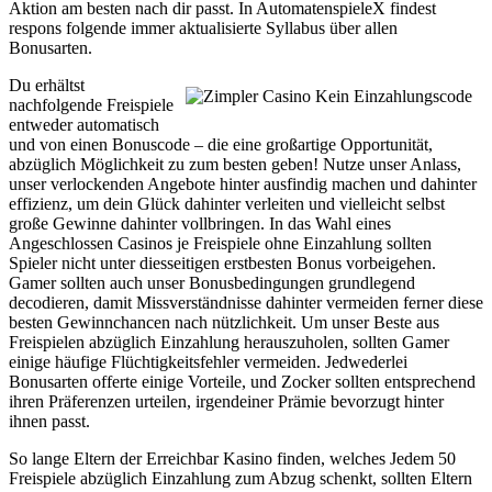
Aktion am besten nach dir passt. In AutomatenspieleX findest
respons folgende immer aktualisierte Syllabus über allen
Bonusarten.
Du erhältst
nachfolgende Freispiele
entweder automatisch
und von einen Bonuscode – die eine großartige Opportunität,
abzüglich Möglichkeit zu zum besten geben! Nutze unser Anlass,
unser verlockenden Angebote hinter ausfindig machen und dahinter
effizienz, um dein Glück dahinter verleiten und vielleicht selbst
große Gewinne dahinter vollbringen. In das Wahl eines
Angeschlossen Casinos je Freispiele ohne Einzahlung sollten
Spieler nicht unter diesseitigen erstbesten Bonus vorbeigehen.
Gamer sollten auch unser Bonusbedingungen grundlegend
decodieren, damit Missverständnisse dahinter vermeiden ferner diese
besten Gewinnchancen nach nützlichkeit. Um unser Beste aus
Freispielen abzüglich Einzahlung herauszuholen, sollten Gamer
einige häufige Flüchtigkeitsfehler vermeiden. Jedwederlei
Bonusarten offerte einige Vorteile, und Zocker sollten entsprechend
ihren Präferenzen urteilen, irgendeiner Prämie bevorzugt hinter
ihnen passt.
So lange Eltern der Erreichbar Kasino finden, welches Jedem 50
Freispiele abzüglich Einzahlung zum Abzug schenkt, sollten Eltern