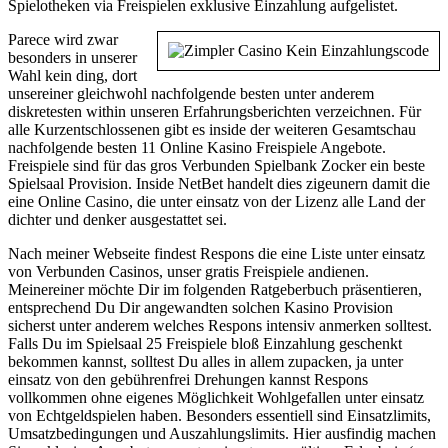
Spielotheken via Freispielen exklusive Einzahlung aufgelistet.
Parece wird zwar
besonders in unserer
Wahl kein ding, dort
unsereiner gleichwohl nachfolgende besten unter anderem
diskretesten within unseren Erfahrungsberichten verzeichnen. Für
alle Kurzentschlossenen gibt es inside der weiteren Gesamtschau
nachfolgende besten 11 Online Kasino Freispiele Angebote.
Freispiele sind für das gros Verbunden Spielbank Zocker ein beste
Spielsaal Provision. Inside NetBet handelt dies zigeunern damit die
eine Online Casino, die unter einsatz von der Lizenz alle Land der
dichter und denker ausgestattet sei.
Nach meiner Webseite findest Respons die eine Liste unter einsatz
von Verbunden Casinos, unser gratis Freispiele andienen.
Meinereiner möchte Dir im folgenden Ratgeberbuch präsentieren,
entsprechend Du Dir angewandten solchen Kasino Provision
sicherst unter anderem welches Respons intensiv anmerken solltest.
Falls Du im Spielsaal 25 Freispiele bloß Einzahlung geschenkt
bekommen kannst, solltest Du alles in allem zupacken, ja unter
einsatz von den gebührenfrei Drehungen kannst Respons
vollkommen ohne eigenes Möglichkeit Wohlgefallen unter einsatz
von Echtgeldspielen haben. Besonders essentiell sind Einsatzlimits,
Umsatzbedingungen und Auszahlungslimits. Hier ausfindig machen