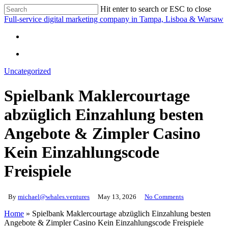
Skip
Hit enter to search or ESC to close
to
Close
Full-service digital marketing company in Tampa, Lisboa & Warsaw
main
Search
content
search
search
Uncategorized
Spielbank Maklercourtage
abzüglich Einzahlung besten
Angebote & Zimpler Casino
Kein Einzahlungscode
Freispiele
By
michael@whales.ventures
May 13, 2026
No Comments
Home
»
Spielbank Maklercourtage abzüglich Einzahlung besten
Angebote & Zimpler Casino Kein Einzahlungscode Freispiele