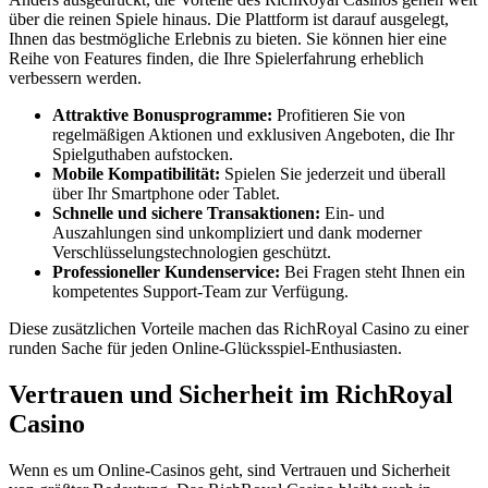
über die reinen Spiele hinaus. Die Plattform ist darauf ausgelegt,
Ihnen das bestmögliche Erlebnis zu bieten. Sie können hier eine
Reihe von Features finden, die Ihre Spielerfahrung erheblich
verbessern werden.
Attraktive Bonusprogramme:
Profitieren Sie von
regelmäßigen Aktionen und exklusiven Angeboten, die Ihr
Spielguthaben aufstocken.
Mobile Kompatibilität:
Spielen Sie jederzeit und überall
über Ihr Smartphone oder Tablet.
Schnelle und sichere Transaktionen:
Ein- und
Auszahlungen sind unkompliziert und dank moderner
Verschlüsselungstechnologien geschützt.
Professioneller Kundenservice:
Bei Fragen steht Ihnen ein
kompetentes Support-Team zur Verfügung.
Diese zusätzlichen Vorteile machen das RichRoyal Casino zu einer
runden Sache für jeden Online-Glücksspiel-Enthusiasten.
Vertrauen und Sicherheit im RichRoyal
Casino
Wenn es um Online-Casinos geht, sind Vertrauen und Sicherheit