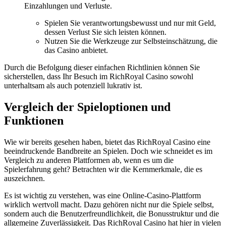
Einzahlungen und Verluste.
Spielen Sie verantwortungsbewusst und nur mit Geld,
dessen Verlust Sie sich leisten können.
Nutzen Sie die Werkzeuge zur Selbsteinschätzung, die
das Casino anbietet.
Durch die Befolgung dieser einfachen Richtlinien können Sie
sicherstellen, dass Ihr Besuch im RichRoyal Casino sowohl
unterhaltsam als auch potenziell lukrativ ist.
Vergleich der Spieloptionen und
Funktionen
Wie wir bereits gesehen haben, bietet das RichRoyal Casino eine
beeindruckende Bandbreite an Spielen. Doch wie schneidet es im
Vergleich zu anderen Plattformen ab, wenn es um die
Spielerfahrung geht? Betrachten wir die Kernmerkmale, die es
auszeichnen.
Es ist wichtig zu verstehen, was eine Online-Casino-Plattform
wirklich wertvoll macht. Dazu gehören nicht nur die Spiele selbst,
sondern auch die Benutzerfreundlichkeit, die Bonusstruktur und die
allgemeine Zuverlässigkeit. Das RichRoyal Casino hat hier in vielen