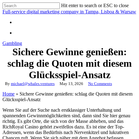
Skip
Hit enter to search or ESC to close
to
Close
Full-service digital marketing company in Tampa, Lisboa & Warsaw
main
Search
content
search
search
Gambling
Sichere Gewinne genießen:
schlag die Quoten mit diesem
Glücksspiel-Ansatz
By
michael@whales.ventures
May 13, 2026
No Comments
Home
»
Sichere Gewinne genießen: schlag die Quoten mit diesem
Glücksspiel-Ansatz
Wenn Sie auf der Suche nach erstklassiger Unterhaltung und
spannenden Gewinnmöglichkeiten sind, dann sind Sie hier genau
richtig. Es gibt Orte, die sich von der Masse abheben, und das
RichRoyal Casino gehört zweifellos dazu. Es ist eine der Top-
Adressen, wenn das Bedürfnis nach Nervenkitzel und lukrativen
Chancen ruft. Wenn Sie sich näher mit dem Angebot befassen,