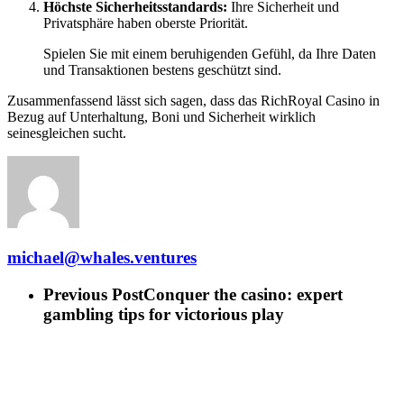
Höchste Sicherheitsstandards:
Ihre Sicherheit und
Privatsphäre haben oberste Priorität.
Spielen Sie mit einem beruhigenden Gefühl, da Ihre Daten
und Transaktionen bestens geschützt sind.
Zusammenfassend lässt sich sagen, dass das RichRoyal Casino in
Bezug auf Unterhaltung, Boni und Sicherheit wirklich
seinesgleichen sucht.
michael@whales.ventures
Previous Post
Conquer the casino: expert
gambling tips for victorious play