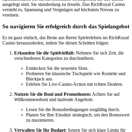
ausgelegt sind, Sie stundenlang zu fesseln. Das RichRoyal Casino
versteht es, Spannung und Vergnügen auf höchstem Niveau zu
vereinen.
So navigieren Sie erfolgreich durch das Spielangebot
Es ist ganz einfach, das Beste aus Ihrem Spielerlebnis im RichRoyal
Casino herauszuholen, indem Sie diesen Schritten folgen:
Erkunden Sie die Spielvielfalt:
Nehmen Sie sich Zeit, die
verschiedenen Kategorien zu durchstöbern.
Entdecken Sie die neuesten Slots.
Probieren Sie klassische Tischspiele wie Roulette und
Blackjack aus.
Erleben Sie Live-Casino-Action mit echten Dealern.
Nutzen Sie die Boni und Promotionen:
Achten Sie auf
Willkommensboni und laufende Angebote.
Lesen Sie die Bonusbedingungen sorgfältig durch.
Planen Sie Ihre Einsätze strategisch, um den Bonuswert
zu maximieren.
Verwalten Sie Ihr Budget:
Setzen Sie sich klare Limits für