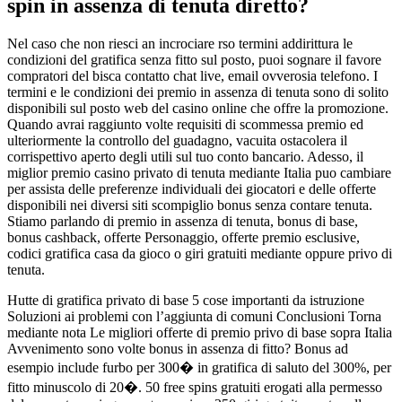
spin in assenza di tenuta diretto?
Nel caso che non riesci an incrociare rso termini addirittura le
condizioni del gratifica senza fitto sul posto, puoi sognare il favore
compratori del bisca contatto chat live, email ovverosia telefono. I
termini e le condizioni dei premio in assenza di tenuta sono di solito
disponibili sul posto web del casino online che offre la promozione.
Quando avrai raggiunto volte requisiti di scommessa premio ed
ulteriormente la controllo del guadagno, vacuita ostacolera il
corrispettivo aperto degli utili sul tuo conto bancario. Adesso, il
miglior premio casino privato di tenuta mediante Italia puo cambiare
per assista delle preferenze individuali dei giocatori e delle offerte
disponibili nei diversi siti scompiglio bonus senza contare tenuta.
Stiamo parlando di premio in assenza di tenuta, bonus di base,
bonus cashback, offerte Personaggio, offerte premio esclusive,
codici gratifica casa da gioco o giri gratuiti mediante oppure privo di
tenuta.
Hutte di gratifica privato di base 5 cose importanti da istruzione
Soluzioni ai problemi con l’aggiunta di comuni Conclusioni Torna
mediante nota Le migliori offerte di premio privo di base sopra Italia
Avvenimento sono volte bonus in assenza di fitto? Bonus ad
esempio include furbo per 300� in gratifica di saluto del 300%, per
fitto minuscolo di 20�. 50 free spins gratuiti erogati alla permesso