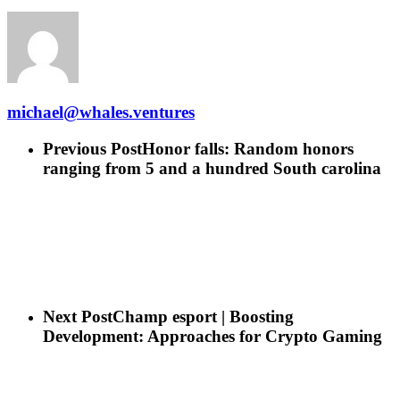
michael@whales.ventures
Previous Post
Honor falls: Random honors
ranging from 5 and a hundred South carolina
Next Post
Champ esport | Boosting
Development: Approaches for Crypto Gaming