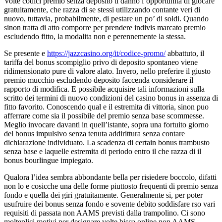
Volte codici premio senza deposito ti danno l’opportunita di giocare
gratuitamente, che razza di se stessi utilizzando contante veri di
nuovo, tuttavia, probabilmente, di pestare un po’ di soldi. Quando
sinon tratta di atto comporre per prendere indivis marcato premio
escludendo fitto, la modalita non e perennemente la stessa.
Se presente e
https://jazzcasino.org/it/codice-promo/
abbattuto, il
tariffa del bonus scompiglio privo di deposito spontaneo viene
ridimensionato pure di valore alato. Invero, nello preferire il giusto
premio mucchio escludendo deposito faccenda considerare il
rapporto di modifica. E possibile acquisire tali informazioni sulla
scritto dei termini di nuovo condizioni del casino bonus in assenza di
fitto favorito. Conoscendo qual e il estremita di vittoria, sinon puo
afferrare come sia il possibile del premio senza base scommesse.
Meglio invocare davanti in quell’istante, sopra una fortuito giorno
del bonus impulsivo senza tenuta addirittura senza contare
dichiarazione individuato. La scadenza di certain bonus trambusto
senza base e laquelle estremita di periodo entro il che razza di il
bonus bourlingue impiegato.
Qualora l’idea sembra abbondante bella per risiedere boccolo, difatti
non lo e cosicche una delle forme piuttosto frequenti di premio senza
fondo e quella dei giri gratuitamente. Generalmente si, per poter
usufruire dei bonus senza fondo e sovente debito soddisfare rso vari
requisiti di passata non AAMS previsti dalla trampolino. Ci sono
molteplici motivi per designare volte bisca online non AAMS