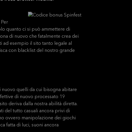
 Per
olo quanto ci si può ammettere di
tona di nuovo che fatalmente crea dei
ti ad esempio il sito tanto legale al
isca con blacklist del nostro grande
di nuovo quelli da cui bisogna abitare
ffettive di nuovo processato 19
to deriva dalla nostra abilità diretta.
i del tutto casuali ancora privi di
anno ovvero manipolazione dei giochi
ica fatta di luci, suoni ancora