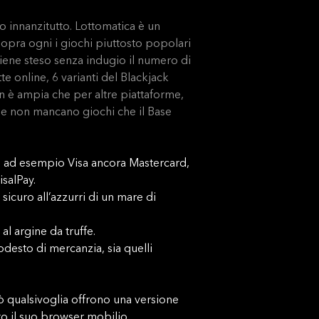
o innanzitutto. Lottomatica è un
sopra ogni i giochi piuttosto popolari
viene steso senza indugio il numero di
te online, 6 varianti del Blackjack
n è ampia che per altre piattaforme,
 che non mancano giochi che il Base
ito ad esempio Visa ancora Mastercard,
salPay.
icuro all’azzurri di un mare di
l argine da truffe.
desto di mercanzia, sia quelli
ò qualsivoglia offrono una versione
o il suo browser mobilio.