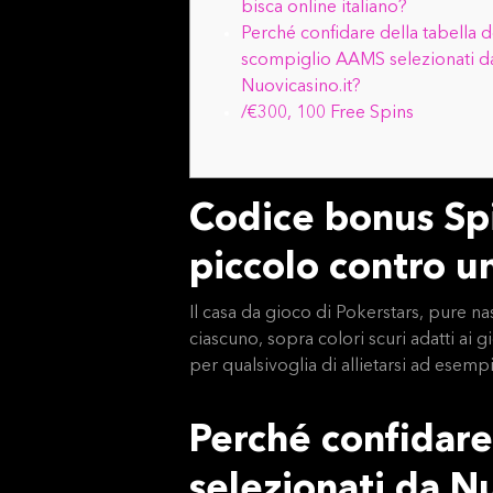
bisca online italiano?
Perché confidare della tabella de
scompiglio AAMS selezionati d
Nuovicasino.it?
/€300, 100 Free Spins
Codice bonus Spi
piccolo contro un
Il casa da gioco di Pokerstars, pure na
ciascuno, sopra colori scuri adatti ai 
per qualsivoglia di allietarsi ad esemp
Perché confidare
selezionati da N