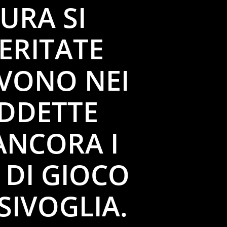
URA SI
ERITATE
IVONO NEI
IDDETTE
ANCORA I
 DI GIOCO
IVOGLIA.