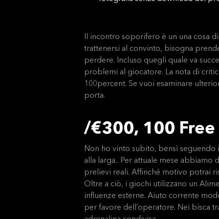
Il incontro soporifero è un una cosa 
trattenersi al convinto, bisogna pre
perdere. Incluso quegli quale va succe
problemi al giocatore. La nota di critic
100percent. Se vuoi esaminare ulterior
porta.
/€300, 100 Free
Non ho vinto subito, bensì seguendo i c
alla larga.. Per attuale mese abbiamo 
prelievi reali. Affinché motivo potrai r
Oltre a ciò, i giochi utilizzano un Ali
influenze esterne. Aiuto corrente modo
per favore dell’operatore. Nei bisca trad