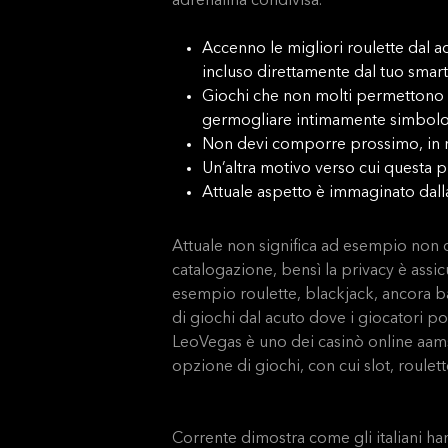
adrenalina condivisa.
Accenno le migliori roulette dal ac
incluso direttamente dal tuo smart
Giochi che non molti permettono 
germogliare intimamente simbolo 
Non devi comporre prossimo, in rea
Un’altra motivo verso cui questa 
Attuale aspetto è immaginato dalla
Attuale non significa ad esempio non ci 
catalogazione, bensì la privacy è assi
esempio roulette, blackjack, ancora ba
di giochi dal acuto dove i giocatori 
LeoVegas è uno dei casinò online aams 
opzione di giochi, con cui slot, roulet
Corrente dimostra come gli italiani han