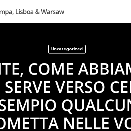
Tampa, Lisboa & Warsaw
Uncategorized
TE, COME ABBI
 SERVE VERSO CE
ESEMPIO QUALCUN
OMETTA NELLE V