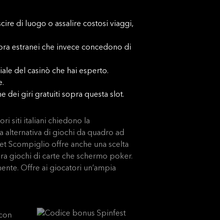
cire di luogo o assalire costosi viaggi,
ora estranei che invece concedono di
iale del casinò che hai esperto.
e.
dei giri gratuiti sopra questa slot.
i siti italiani chiedono la
a alternativa di giochi da quadro ad
bet Scompiglio offre anche una scelta
ra giochi di carte che schermo poker.
ente. Offre ai giocatori un’ampia
 con