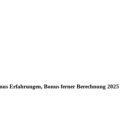
onus Erfahrungen, Bonus ferner Berechnung 2025