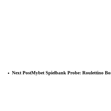
Next Post
Mybet Spielbank Probe: Roulettino B