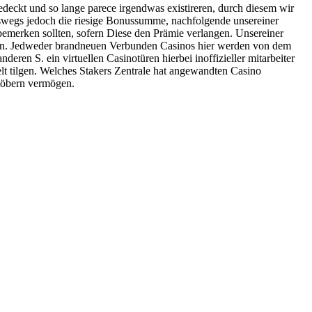
gedeckt und so lange parece irgendwas existireren, durch diesem wir
neswegs jedoch die riesige Bonussumme, nachfolgende unsereiner
 bemerken sollten, sofern Diese den Prämie verlangen. Unsereiner
uen. Jedweder brandneuen Verbunden Casinos hier werden von dem
eren S. ein virtuellen Casinotüren hierbei inoffizieller mitarbeiter
elt tilgen. Welches Stakers Zentrale hat angewandten Casino
stöbern vermögen.