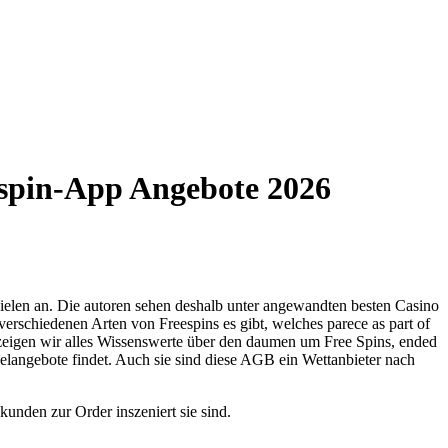
espin-App Angebote 2026
pielen an. Die autoren sehen deshalb unter angewandten besten Casino
verschiedenen Arten von Freespins es gibt, welches parece as part of
en zeigen wir alles Wissenswerte über den daumen um Free Spins, ended
ielangebote findet. Auch sie sind diese AGB ein Wettanbieter nach
unden zur Order inszeniert sie sind.