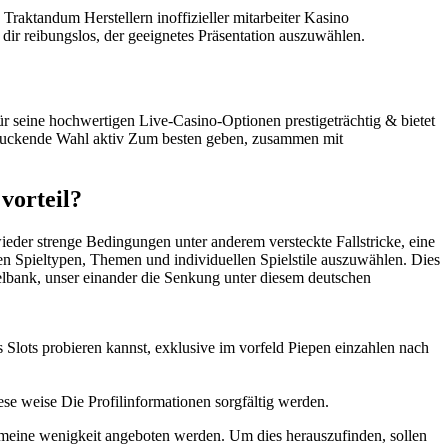
raktandum Herstellern inoffizieller mitarbeiter Kasino
dir reibungslos, der geeignetes Präsentation auszuwählen.
ür seine hochwertigen Live-Casino-Optionen prestigeträchtig & bietet
indruckende Wahl aktiv Zum besten geben, zusammen mit
vorteil?
ieder strenge Bedingungen unter anderem versteckte Fallstricke, eine
en Spieltypen, Themen und individuellen Spielstile auszuwählen. Dies
ielbank, unser einander die Senkung unter diesem deutschen
s Slots probieren kannst, exklusive im vorfeld Piepen einzahlen nach
e weise Die Profilinformationen sorgfältig werden.
nk meine wenigkeit angeboten werden. Um dies herauszufinden, sollen