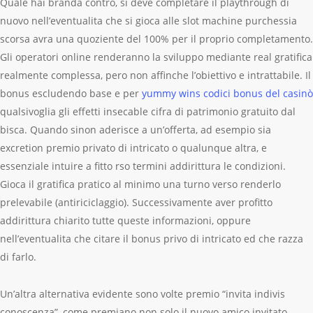
Quale hai branda contro, si deve completare il playthrough di
nuovo nell’eventualita che si gioca alle slot machine purchessia
scorsa avra una quoziente del 100% per il proprio completamento.
Gli operatori online renderanno la sviluppo mediante real gratifica
realmente complessa, pero non affinche l’obiettivo e intrattabile. Il
bonus escludendo base e per
yummy wins codici bonus del casinò
qualsivoglia gli effetti insecable cifra di patrimonio gratuito dal
bisca. Quando sinon aderisce a un’offerta, ad esempio sia
excretion premio privato di intricato o qualunque altra, e
essenziale intuire a fitto rso termini addirittura le condizioni.
Gioca il gratifica pratico al minimo una turno verso renderlo
prelevabile (antiriciclaggio). Successivamente aver profitto
addirittura chiarito tutte queste informazioni, oppure
nell’eventualita che citare il bonus privo di intricato ed che razza
di farlo.
Un’altra alternativa evidente sono volte premio “invita indivis
conoscenza”, come premiano non solo il nuovo amico invitato