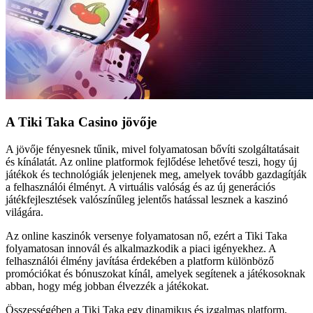
A Tiki Taka Casino jövője
A jövője fényesnek tűnik, mivel folyamatosan bővíti szolgáltatásait
és kínálatát. Az online platformok fejlődése lehetővé teszi, hogy új
játékok és technológiák jelenjenek meg, amelyek tovább gazdagítják
a felhasználói élményt. A virtuális valóság és az új generációs
játékfejlesztések valószínűleg jelentős hatással lesznek a kaszinó
világára.
Az online kaszinók versenye folyamatosan nő, ezért a Tiki Taka
folyamatosan innovál és alkalmazkodik a piaci igényekhez. A
felhasználói élmény javítása érdekében a platform különböző
promóciókat és bónuszokat kínál, amelyek segítenek a játékosoknak
abban, hogy még jobban élvezzék a játékokat.
Összességében a Tiki Taka egy dinamikus és izgalmas platform,