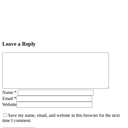
Leave a Reply
Name
*
Email
*
Website
Save my name, email, and website in this browser for the next
time I comment.