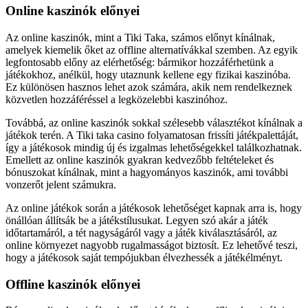
Online kaszinók előnyei
Az online kaszinók, mint a Tiki Taka, számos előnyt kínálnak,
amelyek kiemelik őket az offline alternatívákkal szemben. Az egyik
legfontosabb előny az elérhetőség: bármikor hozzáférhetünk a
játékokhoz, anélkül, hogy utaznunk kellene egy fizikai kaszinóba.
Ez különösen hasznos lehet azok számára, akik nem rendelkeznek
közvetlen hozzáféréssel a legközelebbi kaszinóhoz.
Továbbá, az online kaszinók sokkal szélesebb választékot kínálnak a
játékok terén. A Tiki taka casino folyamatosan frissíti játékpalettáját,
így a játékosok mindig új és izgalmas lehetőségekkel találkozhatnak.
Emellett az online kaszinók gyakran kedvezőbb feltételeket és
bónuszokat kínálnak, mint a hagyományos kaszinók, ami további
vonzerőt jelent számukra.
Az online játékok során a játékosok lehetőséget kapnak arra is, hogy
önállóan állítsák be a játékstílusukat. Legyen szó akár a játék
időtartamáról, a tét nagyságáról vagy a játék kiválasztásáról, az
online környezet nagyobb rugalmasságot biztosít. Ez lehetővé teszi,
hogy a játékosok saját tempójukban élvezhessék a játékélményt.
Offline kaszinók előnyei