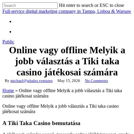
Skip
Hit enter to search or ESC to close
to
Close
Full-service digital marketing company in Tampa, Lisboa & Warsaw
main
Search
content
search
search
Public
Online vagy offline Melyik a
jobb választás a Tiki taka
casino játékosai számára
By
michael@whales.ventures
May 15, 2026
No Comments
Home
»
Online vagy offline Melyik a jobb választás a Tiki taka
casino játékosai számára
Online vagy offline Melyik a jobb választás a Tiki taka casino
játékosai számára
A Tiki Taka Casino bemutatása