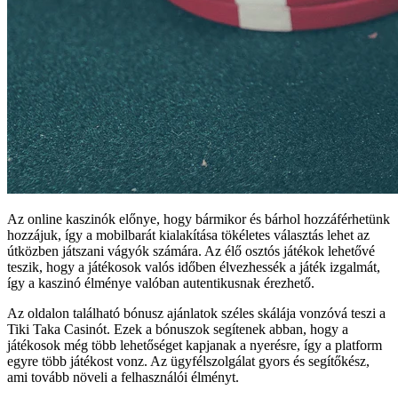
Az online kaszinók előnye, hogy bármikor és bárhol hozzáférhetünk
hozzájuk, így a mobilbarát kialakítása tökéletes választás lehet az
útközben játszani vágyók számára. Az élő osztós játékok lehetővé
teszik, hogy a játékosok valós időben élvezhessék a játék izgalmát,
így a kaszinó élménye valóban autentikusnak érezhető.
Az oldalon található bónusz ajánlatok széles skálája vonzóvá teszi a
Tiki Taka Casinót. Ezek a bónuszok segítenek abban, hogy a
játékosok még több lehetőséget kapjanak a nyerésre, így a platform
egyre több játékost vonz. Az ügyfélszolgálat gyors és segítőkész,
ami tovább növeli a felhasználói élményt.