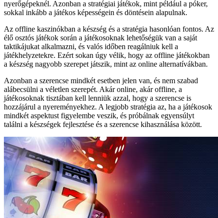
nyerőgépeknél. Azonban a stratégiai játékok, mint például a póker,
sokkal inkább a játékos képességein és döntésein alapulnak.
Az offline kaszinókban a készség és a stratégia hasonlóan fontos. Az
élő osztós játékok során a játékosoknak lehetőségük van a saját
taktikájukat alkalmazni, és valós időben reagálniuk kell a
játékhelyzetekre. Ezért sokan úgy vélik, hogy az offline játékokban
a készség nagyobb szerepet játszik, mint az online alternatívákban.
Azonban a szerencse mindkét esetben jelen van, és nem szabad
alábecsülni a véletlen szerepét. Akár online, akár offline, a
játékosoknak tisztában kell lenniük azzal, hogy a szerencse is
hozzájárul a nyereményekhez. A legjobb stratégia az, ha a játékosok
mindkét aspektust figyelembe veszik, és próbálnak egyensúlyt
találni a készségek fejlesztése és a szerencse kihasználása között.