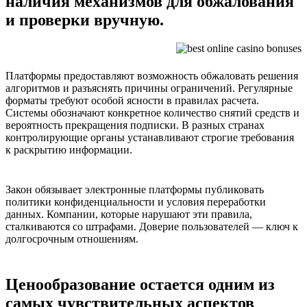
наличия механизмов для обжалования
и проверки вручную.
Платформы предоставляют возможность обжаловать решения
алгоритмов и разъяснять причины ограничений. Регулярные
форматы требуют особой ясности в правилах расчета.
Системы обозначают конкретное количество снятий средств и
вероятность прекращения подписки. В разных странах
контролирующие органы устанавливают строгие требования
к раскрытию информации.
Закон обязывает электронные платформы публиковать
политики конфиденциальности и условия переработки
данных. Компании, которые нарушают эти правила,
сталкиваются со штрафами. Доверие пользователей — ключ к
долгосрочным отношениям.
Ценообразование остается одним из
самых чувствительных аспектов