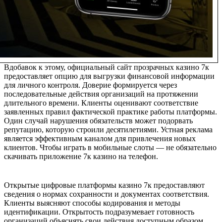
Вдобавок к этому, официальный сайт прозрачных казино 7к
предоставляет опцию для выгрузки финансовой информации
для личного контроля. Доверие формируется через
последовательные действия организаций на протяжении
длительного времени. Клиенты оценивают соответствие
заявленных правил фактической практике работы платформы.
Один случай нарушения обязательств может подорвать
репутацию, которую строили десятилетиями. Устная реклама
является эффективным каналом для привлечения новых
клиентов. Чтобы играть в мобильные слоты — не обязательно
скачивать приложение 7к казино на телефон.
Открытые цифровые платформы казино 7к предоставляют
сведения о нормах сохранности и документах соответствия.
Клиенты выясняют способы кодирования и методы
идентификации. Открытость подразумевает готовность
организаций объяснять свои действия доступным образом.