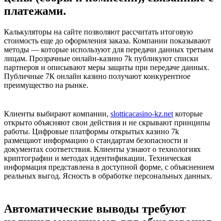
платежами.
Калькуляторы на сайте позволяют рассчитать итоговую
стоимость еще до оформления заказа. Компании показывают
методы — которые используют для передачи данных третьим
лицам. Прозрачные онлайн-казино 7k публикуют списки
партнеров и описывают меры защиты при передаче данных.
Публичные 7К онлайн казино получают конкурентное
преимущество на рынке.
Клиенты выбирают компании,
slotticacasino-kz.net
которые
открыто объясняют свои действия и не скрывают принципы
работы. Цифровые платформы открытых казино 7k
размещают информацию о стандартам безопасности и
документах соответствия. Клиенты узнают о технологиях
криптографии и методах идентификации. Техническая
информация представлена в доступной форме, с объяснением
реальных выгод. Ясность в обработке персональных данных.
Автоматические выводы требуют