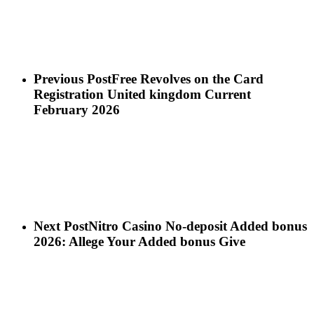
Previous Post
Free Revolves on the Card
Registration United kingdom Current
February 2026
Next Post
Nitro Casino No-deposit Added bonus
2026: Allege Your Added bonus Give