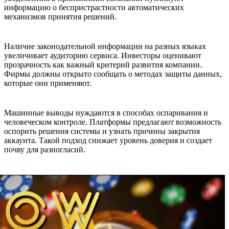
информацию о беспристрастности автоматических
механизмов принятия решений.
Наличие законодательной информации на разных языках
увеличивает аудиторию сервиса. Инвесторы оценивают
прозрачность как важный критерий развития компании.
Фирмы должны открыто сообщать о методах защиты данных,
которые они применяют.
Машинные выводы нуждаются в способах оспаривания и
человеческом контроле. Платформы предлагают возможность
оспорить решения системы и узнать причины закрытия
аккаунта. Такой подход снижает уровень доверия и создает
почву для разногласий.