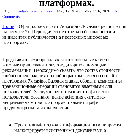
платформах.
By
michael@whales.ventures
May 12, 2026
May 14th, 2026
No
Comments
Home
»
Официальный сайт 7к казино 7k casino, регистрация
на ресурсе 7к. Периодические отчеты о безопасности и
инцидентах публикуются на прозрачных цифровых
платформах.
Представителями бренда являются лояльные клиенты,
которые привлекают новую аудиторию с помощью
рекомендаций. Необходимо сказать, что состав стоимости
любого предложения подробно раскрывается на онлайн
платформах 7k casino. Базовая ставка, сборы и комиссии за
транзакционные операции становятся заметными для
пользователей.
Заслуживает внимания тот факт, что
пользователи осознают, какие действия считаются
неприемлемыми на платформе и какие штрафы
предусмотрены за их нарушение.
Проактивный подход к информационным вопросам
иллюстрируется системными документами о