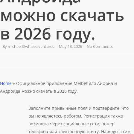
можно скачать
в 2026 году.
By
michael@whales.ventures
May 13, 2026
No Comments
Home
»
Официальное приложение Melbet для Айфона и
Андроида можно скачать в 2026 году.
Заполните привычные поля и подтвердите, что
вы не являетесь роботом. Регистрация также
возможна через социальные сети, номер
телефона или электронную почту. Наряду с этим,