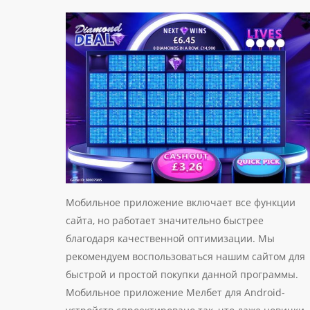
Мобильное приложение включает все функции
сайта, но работает значительно быстрее
благодаря качественной оптимизации. Мы
рекомендуем воспользоваться нашим сайтом для
быстрой и простой покупки данной программы.
Мобильное приложение Мелбет для Android-