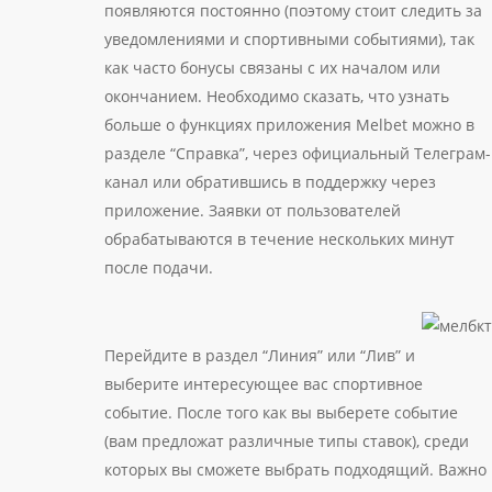
появляются постоянно (поэтому стоит следить за
уведомлениями и спортивными событиями), так
как часто бонусы связаны с их началом или
окончанием. Необходимо сказать, что узнать
больше о функциях приложения Melbet можно в
разделе “Справка”, через официальный Телеграм-
канал или обратившись в поддержку через
приложение. Заявки от пользователей
обрабатываются в течение нескольких минут
после подачи.
Перейдите в раздел “Линия” или “Лив” и
выберите интересующее вас спортивное
событие. После того как вы выберете событие
(вам предложат различные типы ставок), среди
которых вы сможете выбрать подходящий. Важно