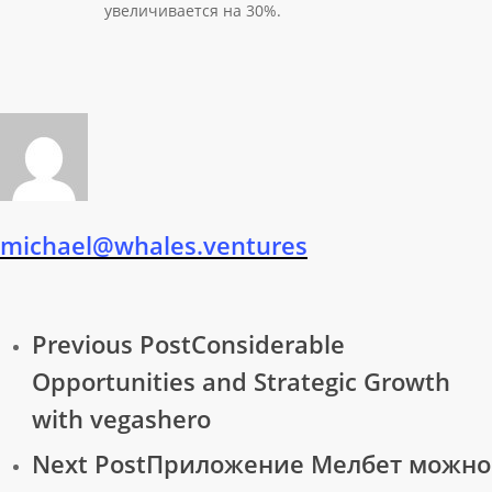
увеличивается на 30%.
michael@whales.ventures
Previous Post
Considerable
Opportunities and Strategic Growth
with vegashero
Next Post
Приложение Мелбет можно