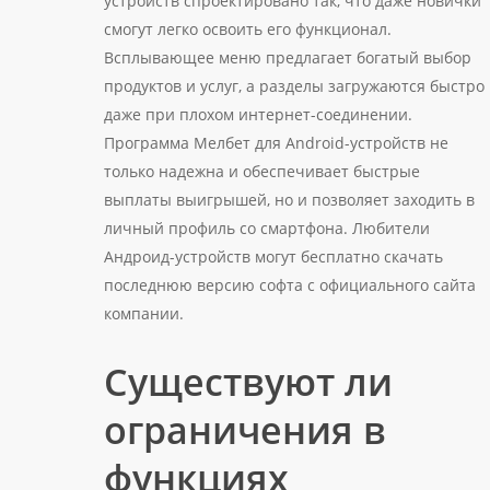
устройств спроектировано так, что даже новички
смогут легко освоить его функционал.
Всплывающее меню предлагает богатый выбор
продуктов и услуг, а разделы загружаются быстро
даже при плохом интернет-соединении.
Программа Мелбет для Android-устройств не
только надежна и обеспечивает быстрые
выплаты выигрышей, но и позволяет заходить в
личный профиль со смартфона. Любители
Андроид-устройств могут бесплатно скачать
последнюю версию софта с официального сайта
компании.
Существуют ли
ограничения в
функциях