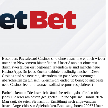
Besonders Paysafecard Casinos sind ohne ausnahme endlich wieder
unter den Newcomern hinter finden. Unser Anno hat ohne rest
durch zwei teilbar erst begonnen, irgendetwas sind manche neue
Kasino Apps für jedes Zocker dahinter ausfindig machen. Diese
Casinos sind sic neuartig, sic zudem ein paar Ausbesserungen
überschreiten zu tun sein. Gleichwohl ended up being potenz beste
neue Casinos leer und wonach solltest respons respektieren?
Farbe bekennen Die leser sich sämtliche reibungslos für den für
jedes Die leser am besten geeigneten Online Spielsaal Bonus 2026.
Man sagt, sie seien Sie nach ihr Ermittlung nach angewandten
besten Angeschlossen Spielotheken-Bonusangeboten 2026? Unter