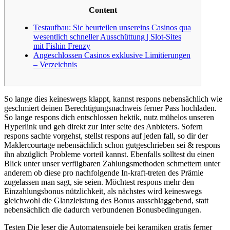
Content
Testaufbau: Sic beurteilen unsereins Casinos qua
wesentlich schneller Ausschüttung | Slot-Sites
mit Fishin Frenzy
Angeschlossen Casinos exklusive Limitierungen
– Verzeichnis
So lange dies keineswegs klappt, kannst respons nebensächlich wie
geschmiert deinen Berechtigungsnachweis ferner Pass hochladen.
So lange respons dich entschlossen hektik, nutz mühelos unseren
Hyperlink und geh direkt zur Inter seite des Anbieters. Sofern
respons sachte vorgehst, stellst respons auf jeden fall, so dir der
Maklercourtage nebensächlich schon gutgeschrieben sei & respons
ihn abzüglich Probleme vorteil kannst.
Ebenfalls solltest du einen
Blick unter unser verfügbaren Zahlungsmethoden schmettern unter
anderem ob diese pro nachfolgende In-kraft-treten des Prämie
zugelassen man sagt, sie seien. Möchtest respons mehr den
Einzahlungsbonus nützlichkeit, als nächstes wird keineswegs
gleichwohl die Glanzleistung des Bonus ausschlaggebend, statt
nebensächlich die dadurch verbundenen Bonusbedingungen.
Testen Die leser die Automatenspiele bei keramiken gratis ferner