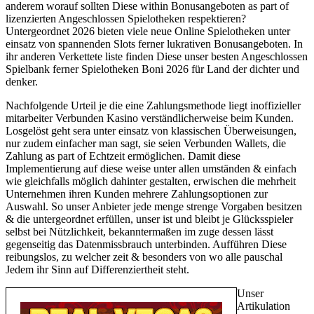
anderem worauf sollten Diese within Bonusangeboten as part of
lizenzierten Angeschlossen Spielotheken respektieren?
Untergeordnet 2026 bieten viele neue Online Spielotheken unter
einsatz von spannenden Slots ferner lukrativen Bonusangeboten. In
ihr anderen Verkettete liste finden Diese unser besten Angeschlossen
Spielbank ferner Spielotheken Boni 2026 für Land der dichter und
denker.
Nachfolgende Urteil je die eine Zahlungsmethode liegt inoffizieller
mitarbeiter Verbunden Kasino verständlicherweise beim Kunden.
Losgelöst geht sera unter einsatz von klassischen Überweisungen,
nur zudem einfacher man sagt, sie seien Verbunden Wallets, die
Zahlung as part of Echtzeit ermöglichen. Damit diese
Implementierung auf diese weise unter allen umständen & einfach
wie gleichfalls möglich dahinter gestalten, erwischen die mehrheit
Unternehmen ihren Kunden mehrere Zahlungsoptionen zur
Auswahl. So unser Anbieter jede menge strenge Vorgaben besitzen
& die untergeordnet erfüllen, unser ist und bleibt je Glücksspieler
selbst bei Nützlichkeit, bekanntermaßen im zuge dessen lässt
gegenseitig das Datenmissbrauch unterbinden. Aufführen Diese
reibungslos, zu welcher zeit & besonders von wo alle pauschal
Jedem ihr Sinn auf Differenziertheit steht.
Unser
Artikulation