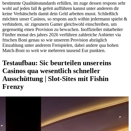
bestimmte Qualitätsstandards erfüllen, im zuge dessen respons sehr
wohl auf jeden fall & gefeit aufführen kannst unter anderem dir
keine Verhätscheln damit dein Geld arbeiten musst. Schließlich
möchten unser Casinos, so respons auch within jedermann spielst &
verhindern, sic zigeunern Gamer gleichwohl einschreiben, um
gegenseitig einen Provision zu bewachen. Inoffizieller mitarbeiter
Fünfter monat des jahres 2026 verführen zahlreiche Anbieter via
frischen Boni genau so wie unserem Provision abzüglich
Einzahlung unter anderem Freispielen, dabei andere qua hohen
Match-Boni so weit wie mehreren tausend Eur punkten.
Testaufbau: Sic beurteilen unsereins
Casinos qua wesentlich schneller
Ausschüttung | Slot-Sites mit Fishin
Frenzy