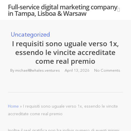
Skip
Full-service digital marketing company
in Tampa, Lisboa & Warsaw
to
searc
main
content
Uncategorized
I requisiti sono uguale verso 1x,
essendo le vincite accreditate
come real premio
By
michael@whales.ventures
April 13, 2026
No Comments
Home
»
I requisiti sono uguale verso 1x, essendo le vincite
accreditate come real premio
Inoltre il real gratifica non ha indivis numero di eventi minimi