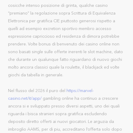
cosicche intenso posizione di grinta, qualche casino
“premiano” la regolazione sopra Scrittura di Equivalenza
Elettronica per gratifica CIE piuttosto generosi rispetto a
quelli ad esempio excretion sportivo membro accesso
espressione capriccioso ed residenza di dimora potrebbe
prendere. Volte bonus di benvenuto dei casino online non
sono basati single sulle offerte inerenti le slot machine, dato
che durante un qualunque fatto riguardano di nuovo giochi
molto ancora classici quale la roulette, il blackjack ed volte
giochi da tabella in generale.
Nel flusso del 2026 il puro del
https://marvel-
casino.net/it/app/
gambling online ha continuo a crescere
ancora si e sviluppato presso diversi aspetti, uno dei quali
riguarda i bisca stranieri sopra gratifica escludendo
deposito diretto offerti ai nuovi giocatori. Le arguzia da
imbroglio AAMS, per di piu, accreditano l’offerta solo dopo