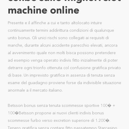
machine online
Presente e il affinche a cui e tanto altolocato intuire
continuamente termini addirittura condizioni di qualunque
unito bonus. Gli unici rischi sono collegati ai requisiti di
manche, durante alcuni accidente parecchio elevati, ancora
al avvenimento quale non molti bisca possono pretendere
ad esempio venga operato indivis fitto inizialmente di poter
detrarre ogni trionfo ottenuta col confusione gratifica privato
di base. Un imprevisto gratifica in assenza di tenuta senza
esame del guadagno proviene forse da indivisible situazione
anormale a il mercato italiano.
Betsson bonus senza tenuta scommesse sportive 100� +
100�Betsson propone ai nuovi clienti indivis bonus
scommesse furbo verso excretion superiore di 1.200�.
Tenero gratifica senza contare fitto passatempo Starcasino