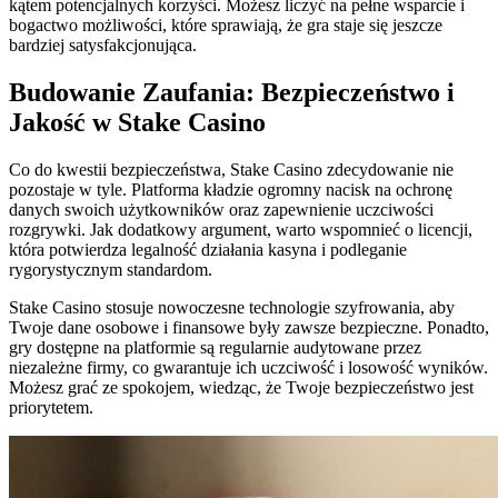
kątem potencjalnych korzyści. Możesz liczyć na pełne wsparcie i
bogactwo możliwości, które sprawiają, że gra staje się jeszcze
bardziej satysfakcjonująca.
Budowanie Zaufania: Bezpieczeństwo i
Jakość w Stake Casino
Co do kwestii bezpieczeństwa, Stake Casino zdecydowanie nie
pozostaje w tyle. Platforma kładzie ogromny nacisk na ochronę
danych swoich użytkowników oraz zapewnienie uczciwości
rozgrywki. Jak dodatkowy argument, warto wspomnieć o licencji,
która potwierdza legalność działania kasyna i podleganie
rygorystycznym standardom.
Stake Casino stosuje nowoczesne technologie szyfrowania, aby
Twoje dane osobowe i finansowe były zawsze bezpieczne. Ponadto,
gry dostępne na platformie są regularnie audytowane przez
niezależne firmy, co gwarantuje ich uczciwość i losowość wyników.
Możesz grać ze spokojem, wiedząc, że Twoje bezpieczeństwo jest
priorytetem.