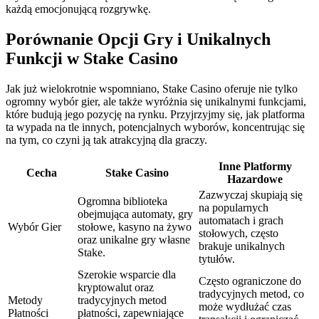
każdą emocjonującą rozgrywkę.
Porównanie Opcji Gry i Unikalnych
Funkcji w Stake Casino
Jak już wielokrotnie wspomniano, Stake Casino oferuje nie tylko
ogromny wybór gier, ale także wyróżnia się unikalnymi funkcjami,
które budują jego pozycję na rynku. Przyjrzyjmy się, jak platforma
ta wypada na tle innych, potencjalnych wyborów, koncentrując się
na tym, co czyni ją tak atrakcyjną dla graczy.
Inne Platformy
Cecha
Stake Casino
Hazardowe
Zazwyczaj skupiają się
Ogromna biblioteka
na popularnych
obejmująca automaty, gry
automatach i grach
Wybór Gier
stołowe, kasyno na żywo
stołowych, często
oraz unikalne gry własne
brakuje unikalnych
Stake.
tytułów.
Szerokie wsparcie dla
Często ograniczone do
kryptowalut oraz
tradycyjnych metod, co
Metody
tradycyjnych metod
może wydłużać czas
Płatności
płatności, zapewniające