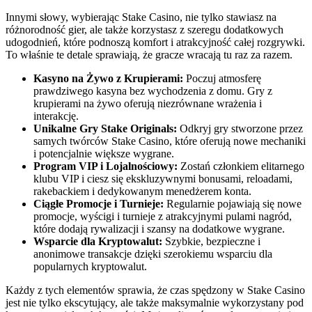
Innymi słowy, wybierając Stake Casino, nie tylko stawiasz na
różnorodność gier, ale także korzystasz z szeregu dodatkowych
udogodnień, które podnoszą komfort i atrakcyjność całej rozgrywki.
To właśnie te detale sprawiają, że gracze wracają tu raz za razem.
Kasyno na Żywo z Krupierami:
Poczuj atmosferę
prawdziwego kasyna bez wychodzenia z domu. Gry z
krupierami na żywo oferują niezrównane wrażenia i
interakcję.
Unikalne Gry Stake Originals:
Odkryj gry stworzone przez
samych twórców Stake Casino, które oferują nowe mechaniki
i potencjalnie większe wygrane.
Program VIP i Lojalnościowy:
Zostań członkiem elitarnego
klubu VIP i ciesz się ekskluzywnymi bonusami, reloadami,
rakebackiem i dedykowanym menedżerem konta.
Ciągłe Promocje i Turnieje:
Regularnie pojawiają się nowe
promocje, wyścigi i turnieje z atrakcyjnymi pulami nagród,
które dodają rywalizacji i szansy na dodatkowe wygrane.
Wsparcie dla Kryptowalut:
Szybkie, bezpieczne i
anonimowe transakcje dzięki szerokiemu wsparciu dla
popularnych kryptowalut.
Każdy z tych elementów sprawia, że czas spędzony w Stake Casino
jest nie tylko ekscytujący, ale także maksymalnie wykorzystany pod