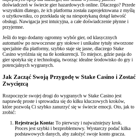
doświadczeń w świecie gier hazardowych online. Dlaczego? Przede
wszystkim dlatego, że ich platforma została zaprojektowana z myślą
o użytkowniku, co przekłada się na niespotykaną dotąd łatwość
obsługi. Nawigacja jest intuicyjna, a całe doświadczenie płynne i
przyjemne.
Jeśli do tego dodamy ogromny wybór gier, od klasycznych
automatów po nowoczesne gry stołowe i unikalne tytuły stworzone
specjalnie dla platformy, szybko staje się jasne, dlaczego Stake
Casino wyróżnia się na tle konkurencji. To miejsce, gdzie pasja do
gier spotyka się z technologią, tworząc idealne środowisko do gry i
potencjalnych wygranych.
Jak Zacząć Swoją Przygodę w Stake Casino i Zostać
Zwycięzcą
Rozpoczęcie swojej drogi do wygranych w Stake Casino jest
naprawdę proste i sprowadza się do kilku kluczowych kroków,
które pozwolą Ci szybko zanurzyć się w świecie emocji. Oto, jak to
zrobić:
Rejestracja Konta:
To pierwszy i najważniejszy krok.
Proces jest szybki i bezproblemowy. Wystarczy podać kilka
podstawowych danych, aby założyć swoje konto gracza.