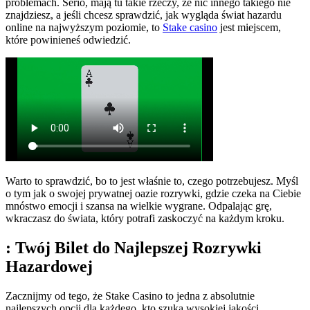
problemach. Serio, mają tu takie rzeczy, że nic innego takiego nie
znajdziesz, a jeśli chcesz sprawdzić, jak wygląda świat hazardu
online na najwyższym poziomie, to
Stake casino
jest miejscem,
które powinieneś odwiedzić.
Warto to sprawdzić, bo to jest właśnie to, czego potrzebujesz. Myśl
o tym jak o swojej prywatnej oazie rozrywki, gdzie czeka na Ciebie
mnóstwo emocji i szansa na wielkie wygrane. Odpalając grę,
wkraczasz do świata, który potrafi zaskoczyć na każdym kroku.
: Twój Bilet do Najlepszej Rozrywki
Hazardowej
Zacznijmy od tego, że Stake Casino to jedna z absolutnie
najlepszych opcji dla każdego, kto szuka wysokiej jakości