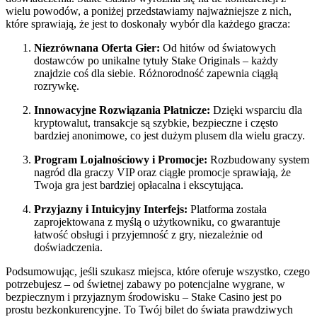
wielu powodów, a poniżej przedstawiamy najważniejsze z nich,
które sprawiają, że jest to doskonały wybór dla każdego gracza:
Niezrównana Oferta Gier:
Od hitów od światowych
dostawców po unikalne tytuły Stake Originals – każdy
znajdzie coś dla siebie. Różnorodność zapewnia ciągłą
rozrywkę.
Innowacyjne Rozwiązania Płatnicze:
Dzięki wsparciu dla
kryptowalut, transakcje są szybkie, bezpieczne i często
bardziej anonimowe, co jest dużym plusem dla wielu graczy.
Program Lojalnościowy i Promocje:
Rozbudowany system
nagród dla graczy VIP oraz ciągłe promocje sprawiają, że
Twoja gra jest bardziej opłacalna i ekscytująca.
Przyjazny i Intuicyjny Interfejs:
Platforma została
zaprojektowana z myślą o użytkowniku, co gwarantuje
łatwość obsługi i przyjemność z gry, niezależnie od
doświadczenia.
Podsumowując, jeśli szukasz miejsca, które oferuje wszystko, czego
potrzebujesz – od świetnej zabawy po potencjalne wygrane, w
bezpiecznym i przyjaznym środowisku – Stake Casino jest po
prostu bezkonkurencyjne. To Twój bilet do świata prawdziwych