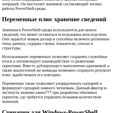
операций. Он выступает значимой составляющей логики
работы PowerShell-среды.
Переменные плюс хранение сведений
Значения в PowerShell-среды используются для записи
сведений, что может оставаться использована впоследствии.
Они задаются знаком доллар и способны включать различные
типы данных, содержа строки, показатели, списки и
структуры.
Использование переменных позволяет сохранять служебные
итоги и оптимизирует взаимодействие со развитыми
скриптами. Вместо дублирующего выполнения одинаковой а-
также аналогичной же команды возможно сохранить результат
плюс задействовать его повторно.
Переменные также позволяют упорядочивать сценарий и
формируют сценарий намного читаемым. Данный-фактор в-
частности значимо азино777 при разработке объемных
скриптов, где требуется управлять большим-количеством
значений.
Сценарии для Windows-PowerShell