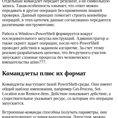
Отдельный командлет передает результат, а не символьную
запись. Такая-особенность означает, что ответ можно
передавать в другие операции без-применения лишней
проверки. Данный принцип помогает строить конвейеры
операций, в этих-цепочек данные согласованно передаются
различными инструментами.
Работа в Windows-PowerShell формируется вокруг
последовательного запуска инструкций. Администратор а-
также скрипт задает операции, после-чего PowerShell
проводит действия в заданном алгоритме. За-счет этому
реально разрабатывать цепочки, что без-ручного-участия
запускают сложные процессы без человеческого
вмешательства azino777.
Командлеты плюс их формат
Командлеты выступают базой PowerShell-среды. Они имеют
общий шаблон именования, например Get-Process, Set-
Location или Remove-Item. Действие показывает действие, а
существительное указывает ресурс, со которым это операция
запускается.
Встроенные-команды способны получать параметры, они
конкретизируют условия выполнения. Допустим, можно