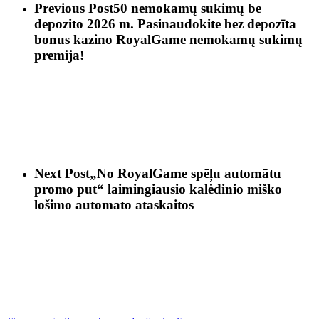
Previous Post
50 nemokamų sukimų be
depozito 2026 m. Pasinaudokite bez depozīta
bonus kazino RoyalGame nemokamų sukimų
premija!
Next Post
„No RoyalGame spēļu automātu
promo put“ laimingiausio kalėdinio miško
lošimo automato ataskaitos