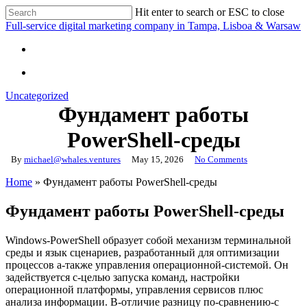
Skip
Hit enter to search or ESC to close
to
Close
Full-service digital marketing company in Tampa, Lisboa & Warsaw
main
Search
content
search
search
Uncategorized
Фундамент работы
PowerShell-среды
By
michael@whales.ventures
May 15, 2026
No Comments
Home
»
Фундамент работы PowerShell-среды
Фундамент работы PowerShell-среды
Windows-PowerShell образует собой механизм терминальной
среды и язык сценариев, разработанный для оптимизации
процессов а-также управления операционной-системой. Он
задействуется с-целью запуска команд, настройки
операционной платформы, управления сервисов плюс
анализа информации. В-отличие разницу по-сравнению-с