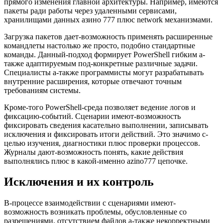
прямого изменения главной архитектуры. Например, имеются
пакеты ради работы через удаленными сервисами,
хранилищами данных азино 777 плюс network механизмами.
Загрузка пакетов дает-возможность применять расширенные
командлеты настолько же просто, подобно стандартные
команды. Данный-подход формирует PowerShell гибким а-
также адаптируемым под-конкретные различные задачи.
Специалисты а-также программисты могут разрабатывать
внутренние расширения, которые отвечают точным
требованиям системы.
Кроме-того PowerShell-среда позволяет ведение логов и
фиксацию-событий. Сценарии имеют-возможность
фиксировать сведения касательно выполнении, записывать
исключения и фиксировать итоги действий. Это значимо с-
целью изучения, диагностики плюс проверки процессов.
Журналы дают-возможность понять, какие действия
выполнялись плюс в какой-именно azino777 цепочке.
Исключения и их контроль
В-процессе взаимодействии с сценариями имеют-
возможность возникать проблемы, обусловленные со
разрешениями, отсутствием файлов а-также некорректными