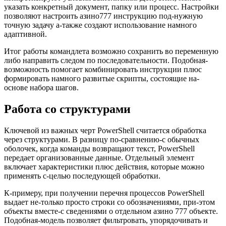
указать конкретный документ, папку или процесс. Настройки
позволяют настроить азино777 инструкцию под-нужную
точную задачу а-также создают использование намного
адаптивной.
Итог работы командлета возможно сохранить во переменную
либо направить следом по последовательности. Подобная-
возможность помогает комбинировать инструкции плюс
формировать намного развитые скрипты, состоящие на-
основе набора шагов.
Работа со структурами
Ключевой из важных черт PowerShell считается обработка
через структурами. В разницу по-сравнению-с обычных
оболочек, когда команды возвращают текст, PowerShell
передает организованные данные. Отдельный элемент
включает характеристики плюс действия, которые можно
применять с-целью последующей обработки.
К-примеру, при получении перечня процессов PowerShell
выдает не-только просто строки со обозначениями, при-этом
объекты вместе-с сведениями о отдельном азино 777 объекте.
Подобная-модель позволяет фильтровать, упорядочивать и