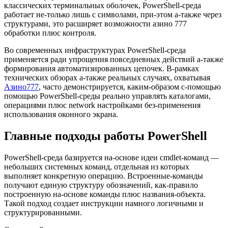
классических терминальных оболочек, PowerShell-среда
работает не-только лишь с символами, при-этом а-также через
структурами, это расширяет возможности азино 777
обработки плюс контроля.
Во современных инфраструктурах PowerShell-среда
применяется ради упрощения повседневных действий а-также
формирования автоматизированных цепочек. В-рамках
технических обзорах а-также реальных случаях, охватывая
Азино777
, часто демонстрируется, каким-образом с-помощью
помощью PowerShell-среды реально управлять каталогами,
операциями плюс network настройками без-применения
использования оконного экрана.
Главные подходы работы PowerShell
PowerShell-среда базируется на-основе идеи cmdlet-команд —
небольших системных команд, отдельная из которых
выполняет конкретную операцию. Встроенные-команды
получают единую структуру обозначений, как-правило
построенную на-основе команды плюс названия-объекта.
Такой подход создает инструкции намного логичными и
структурированными.