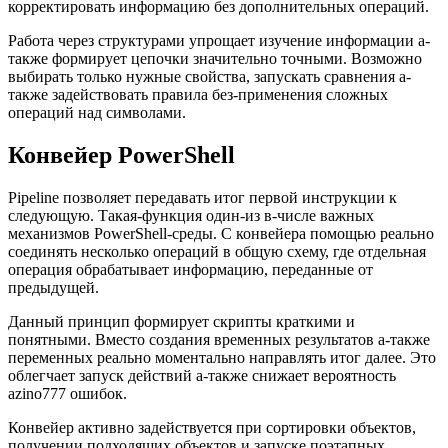
корректировать информацию без дополнительных операций.
Работа через структурами упрощает изучение информации а-
также формирует цепочки значительно точными. Возможно
выбирать только нужные свойства, запускать сравнения а-
также задействовать правила без-применения сложных
операций над символами.
Конвейер PowerShell
Pipeline позволяет передавать итог первой инструкции к
следующую. Такая-функция один-из в-числе важных
механизмов PowerShell-среды. С конвейера помощью реально
соединять несколько операций в общую схему, где отдельная
операция обрабатывает информацию, переданные от
предыдущей.
Данный принцип формирует скрипты краткими и
понятными. Вместо создания временных результатов а-также
переменных реально моментально направлять итог далее. Это
облегчает запуск действий а-также снижает вероятность
azino777 ошибок.
Конвейер активно задействуется при сортировки объектов,
получении подходящих объектов и запуске поэтапных