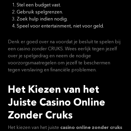
Stel een budget vast.
Gebruik spelgrenzen.
Zoek hulp indien nodig.
Speel voor entertainment, niet voor geld.
Denk er goed over na voordat je besluit te spelen bij
een casino zonder CRUKS. Wees eerlijk tegen jezelf
over je spelgedrag en neem de nodige
voorzorgsmaatregelen om jezelf te beschermen
tegen verslaving en financiële problemen.
Het Kiezen van het
Juiste Casino Online
Zonder Cruks
Het kiezen van het juiste
casino online zonder cruks