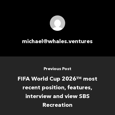
michael@whales.ventures
Previous Post
FIFA World Cup 2026ᵀᴹ most
recent position, features,
interview and view SBS
Recreation