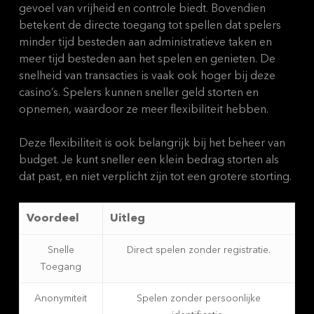
gevoel van vrijheid en controle biedt. Bovendien
betekent de directe toegang tot spellen dat spelers
minder tijd besteden aan administratieve taken en
meer tijd besteden aan het spelen en genieten. De
snelheid van transacties is vaak ook hoger bij deze
casino’s. Spelers kunnen sneller geld storten en
opnemen, waardoor ze meer flexibiliteit hebben.
Deze flexibiliteit is ook belangrijk bij het beheer van
budget. Je kunt sneller een klein bedrag storten als
dat past, en niet verplicht zijn tot een grotere storting.
Voordeel
Uitleg
Snelle
Direct spelen zonder registratie.
Toegang
Anonymiteit
Spelen zonder persoonlijke