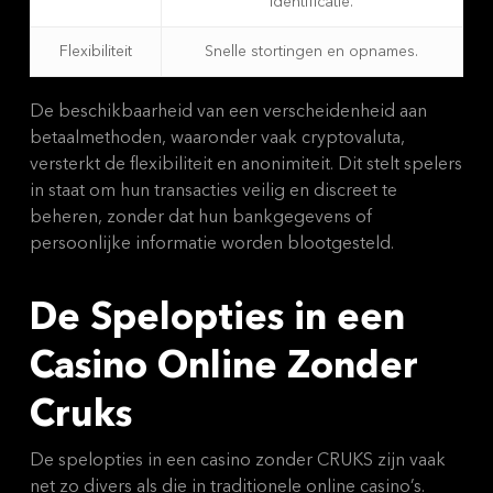
identificatie.
Flexibiliteit
Snelle stortingen en opnames.
De beschikbaarheid van een verscheidenheid aan
betaalmethoden, waaronder vaak cryptovaluta,
versterkt de flexibiliteit en anonimiteit. Dit stelt spelers
in staat om hun transacties veilig en discreet te
beheren, zonder dat hun bankgegevens of
persoonlijke informatie worden blootgesteld.
De Spelopties in een
Casino Online Zonder
Cruks
De spelopties in een casino zonder CRUKS zijn vaak
net zo divers als die in traditionele online casino’s.