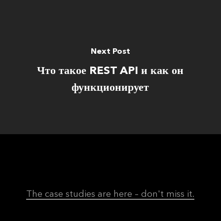
Next Post
Что такое REST API и как он
функционирует
The case studies are here – don't miss it.