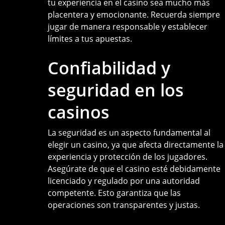
tu experiencia en el casino sea mucho más
placentera y emocionante. Recuerda siempre
jugar de manera responsable y establecer
límites a tus apuestas.
Confiabilidad y
seguridad en los
casinos
La seguridad es un aspecto fundamental al
elegir un casino, ya que afecta directamente la
experiencia y protección de los jugadores.
Asegúrate de que el casino esté debidamente
licenciado y regulado por una autoridad
competente. Esto garantiza que las
operaciones son transparentes y justas.