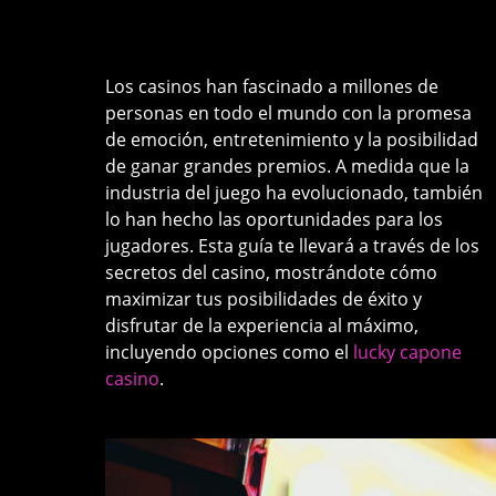
Los casinos han fascinado a millones de
personas en todo el mundo con la promesa
de emoción, entretenimiento y la posibilidad
de ganar grandes premios. A medida que la
industria del juego ha evolucionado, también
lo han hecho las oportunidades para los
jugadores. Esta guía te llevará a través de los
secretos del casino, mostrándote cómo
maximizar tus posibilidades de éxito y
disfrutar de la experiencia al máximo,
incluyendo opciones como el
lucky capone
casino
.