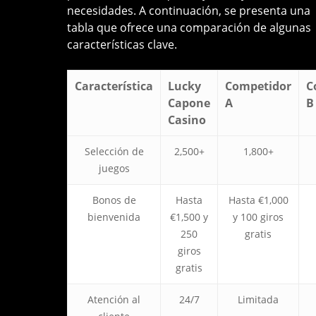
necesidades. A continuación, se presenta una
tabla que ofrece una comparación de algunas
características clave.
Característica
Lucky
Competidor
C
Capone
A
B
Casino
Selección de
2,500+
1,800+
juegos
Bonos de
Hasta
Hasta €1,000
bienvenida
€1,500 y
y 100 giros
250
gratis
giros
gratis
Atención al
24/7
Limitada