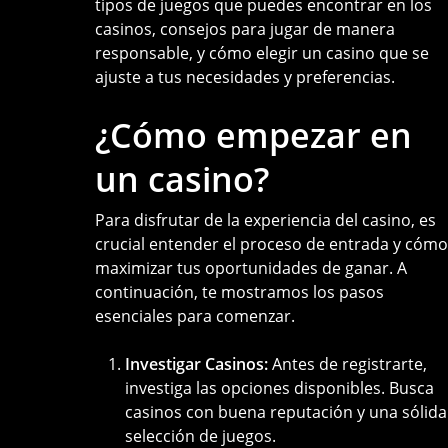
tipos de juegos que puedes encontrar en los
casinos, consejos para jugar de manera
responsable, y cómo elegir un casino que se
ajuste a tus necesidades y preferencias.
¿Cómo empezar en
un casino?
Para disfrutar de la experiencia del casino, es
crucial entender el proceso de entrada y cómo
maximizar tus oportunidades de ganar. A
continuación, te mostramos los pasos
esenciales para comenzar.
Investigar Casinos:
Antes de registrarte,
investiga las opciones disponibles. Busca
casinos con buena reputación y una sólida
selección de juegos.