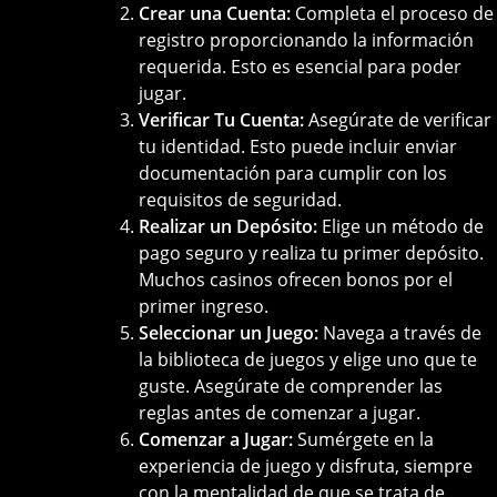
Crear una Cuenta:
Completa el proceso de
registro proporcionando la información
requerida. Esto es esencial para poder
jugar.
Verificar Tu Cuenta:
Asegúrate de verificar
tu identidad. Esto puede incluir enviar
documentación para cumplir con los
requisitos de seguridad.
Realizar un Depósito:
Elige un método de
pago seguro y realiza tu primer depósito.
Muchos casinos ofrecen bonos por el
primer ingreso.
Seleccionar un Juego:
Navega a través de
la biblioteca de juegos y elige uno que te
guste. Asegúrate de comprender las
reglas antes de comenzar a jugar.
Comenzar a Jugar:
Sumérgete en la
experiencia de juego y disfruta, siempre
con la mentalidad de que se trata de