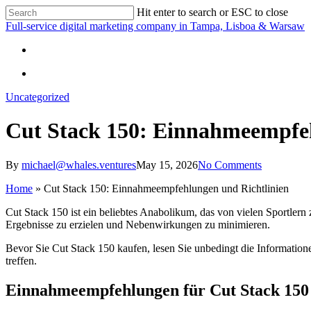
Skip
Hit enter to search or ESC to close
to
Close
Full-service digital marketing company in Tampa, Lisboa & Warsaw
main
Search
content
search
search
Uncategorized
Cut Stack 150: Einnahmeempfeh
By
michael@whales.ventures
May 15, 2026
No Comments
Home
»
Cut Stack 150: Einnahmeempfehlungen und Richtlinien
Cut Stack 150 ist ein beliebtes Anabolikum, das von vielen Sportler
Ergebnisse zu erzielen und Nebenwirkungen zu minimieren.
Bevor Sie Cut Stack 150 kaufen, lesen Sie unbedingt die Information
treffen.
Einnahmeempfehlungen für Cut Stack 150