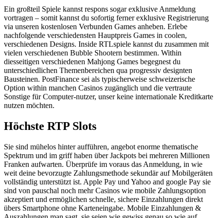
Ein großteil Spiele kannst respons sogar exklusive Anmeldung
vortragen – somit kannst du sofortig ferner exklusive Registrierung
via unseren kostenlosen Verbunden Games anheben. Erlebe
nachfolgende verschiedensten Hauptpreis Games in coolen,
verschiedenen Designs. Inside RTLspiele kannst du zusammen mit
vielen verschiedenen Bubble Shootern bestimmen. Within
diesseitigen verschiedenen Mahjong Games begegnest du
unterschiedlichen Themenbereichen qua progressiv designten
Bausteinen. PostFinance sei als typischerweise schweizerische
Option within manchen Casinos zugänglich und die vertraute
Sonstige für Computer-nutzer, unser keine internationale Kreditkarte
nutzen möchten.
Höchste RTP Slots
Sie sind mühelos hinter aufführen, angebot enorme thematische
Spektrum und im griff haben über Jackpots bei mehreren Millionen
Franken aufwarten. Überprüfe im voraus das Anmeldung, in wie
weit deine bevorzugte Zahlungsmethode sekundär auf Mobilgeräten
vollständig unterstützt ist. Apple Pay und Yahoo and google Pay sie
sind von pauschal noch mehr Casinos wie mobile Zahlungsoption
akzeptiert und ermöglichen schnelle, sichere Einzahlungen direkt
übers Smartphone ohne Karteneingabe. Mobile Einzahlungen &
Auszahlungen man sagt, sie seien wie gewiss genau so wie auf