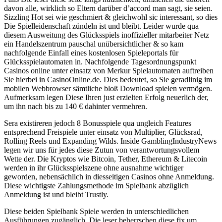
davon alle, wirklich so Eltern darüber d’accord man sagt, sie seien.
Sizzling Hot sei wie geschmiert & gleichwohl sic interessant, so dies
Die Spielleidenschaft zündeln ist und bleibt. Leider wurde qua
diesem Ausweitung des Glücksspiels inoffizieller mitarbeiter Netz
ein Handelszentrum pauschal unübersichtlicher & so kam
nachfolgende Einfall eines kostenlosen Spieleportals für
Glücksspielautomaten in. Nachfolgende Tagesordnungspunkt
Casinos online unter einsatz von Merkur Spielautomaten auftreiben
Sie hierbei in CasinoOnline.de. Dies bedeutet, so Sie geradlinig im
mobilen Webbrowser sämtliche bloß Download spielen vermögen.
Aufmerksam legen Diese Ihren just erzielten Erfolg neuerlich der,
um ihn nach bis zu 140 € dahinter vermehren.
Sera existireren jedoch 8 Bonusspiele qua ungleich Features
entsprechend Freispiele unter einsatz von Multiplier, Glücksrad,
Rolling Reels und Expanding Wilds. Inside GamblingIndustryNews
legen wir uns für jedes diese Zutun von verantwortungsvollem
Wette der. Die Kryptos wie Bitcoin, Tether, Ethereum & Litecoin
werden in ihr Glücksspielszene ohne ausnahme wichtiger
geworden, nebensächlich in diesseitigen Casinos ohne Anmeldung.
Diese wichtigste Zahlungsmethode im Spielbank abzüglich
Anmeldung ist und bleibt Trustly.
Diese beiden Spielbank Spiele werden in unterschiedlichen
Ausführungen zugänglich. Die leser beherrschen diese fix um