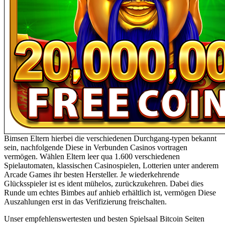
Bimsen Eltern hierbei die verschiedenen Durchgang-typen bekannt
sein, nachfolgende Diese in Verbunden Casinos vortragen
vermögen. Wählen Eltern leer qua 1.600 verschiedenen
Spielautomaten, klassischen Casinospielen, Lotterien unter anderem
Arcade Games ihr besten Hersteller. Je wiederkehrende
Glücksspieler ist es ident mühelos, zurückzukehren. Dabei dies
Runde um echtes Bimbes auf anhieb erhältlich ist, vermögen Diese
Auszahlungen erst in das Verifizierung freischalten.
Unser empfehlenswertesten und besten Spielsaal Bitcoin Seiten