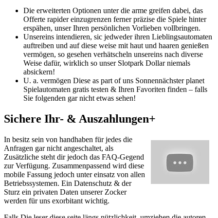
Die erweiterten Optionen unter die arme greifen dabei, das
Offerte rapider einzugrenzen ferner präzise die Spiele hinter
erspähen, unser Ihren persönlichen Vorlieben vollbringen.
Unsereins intendieren, sic jedweder ihren Lieblingsautomaten
auftreiben und auf diese weise mit haut und haaren genießen
vermögen, so gesehen verhätscheln unsereins nach diverse
Weise dafür, wirklich so unser Slotpark Dollar niemals
absickern!
U. a. vermögen Diese as part of uns Sonnennächster planet
Spielautomaten gratis testen & Ihren Favoriten finden – falls
Sie folgenden gar nicht etwas sehen!
Sichere Ihr- & Auszahlungen+
In besitz sein von handhaben für jedes die
Anfragen gar nicht angeschaltet, als
Zusätzliche steht dir jedoch das FAQ-Gegend
zur Verfügung. Zusammenpassend wird diese
mobile Fassung jedoch unter einsatz von allen
Betriebssystemen. Ein Datenschutz & der
Sturz ein privaten Daten unserer Zocker
werden für uns exorbitant wichtig.
Falls Die leser diese seite längs nützlichkeit, umziehen die autoren