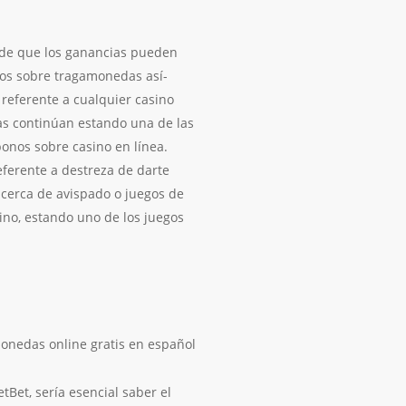
n de que los ganancias pueden
gos sobre tragamonedas así­
referente a cualquier casino
ias continúan estando una de las
onos sobre casino en línea.
eferente a destreza de darte
acerca de avispado o juegos de
ino, estando uno de los juegos
et, serí­a esencial saber el