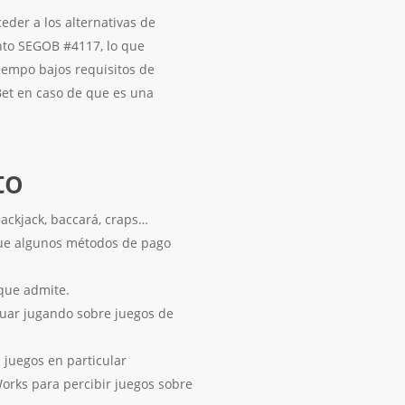
eder a los alternativas de
nto SEGOB #4117, lo que
tiempo bajos requisitos de
Bet en caso de que es una
to
lackjack, baccará, craps…
o que algunos métodos de pago
 que admite.
nuar jugando sobre juegos de
 juegos en particular
orks para percibir juegos sobre