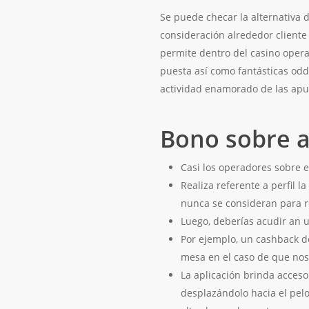
Se puede checar la alternativa 
consideración alrededor client
permite dentro del casino opera
puesta así­ como fantásticas od
actividad enamorado de las apu
Bono sobre a
Casi los operadores sobre e
Realiza referente a perfil 
nunca se consideran para r
Luego, deberías acudir an 
Por ejemplo, un cashback d
mesa en el caso de que nos
La aplicación brinda acceso
desplazándolo hacia el pelo