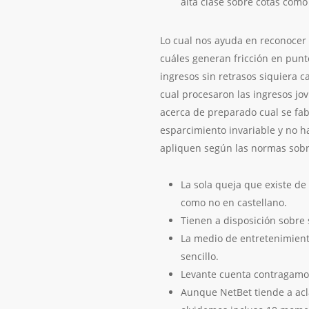
alta clase sobre cotas como
Lo cual nos ayuda en reconocer 
cuáles generan fricción en punto
ingresos sin retrasos siquiera 
cual procesaron las ingresos jov
acerca de preparado cual se fa
esparcimiento invariable y no ha
apliquen según las normas sobr
La sola queja que existe de
como no en castellano.
Tienen a disposición sobre
La medio de entretenimient
sencillo.
Levante cuenta contragamone
Aunque NetBet tiende a acla