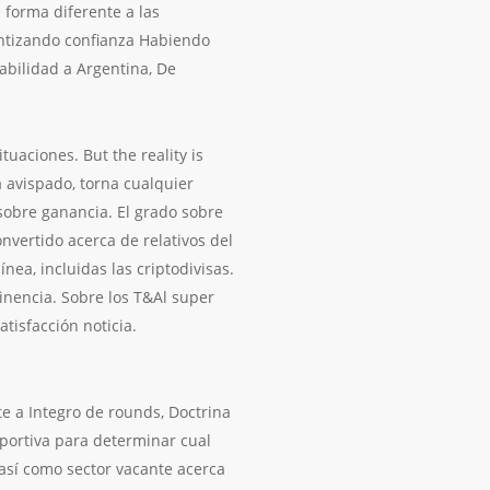
 forma diferente a las
antizando confianza Habiendo
abilidad a Argentina, De
tuaciones. But the reality is
 avispado, torna cualquier
 sobre ganancia. El grado sobre
nvertido acerca de relativos del
ea, incluidas las criptodivisas.
inencia. Sobre los T&Al super
tisfacción noticia.
e a Integro de rounds, Doctrina
deportiva para determinar cual
así­ como sector vacante acerca