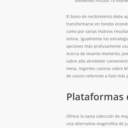
olvidemos incluso 10 moment
El bono de recibimiento debe ap
transformarse en fondos económ
como por varias motivos resulta
online. Igualmente los estrateg
opciones más profusamente usual
Acerca de levante momento, jovi
sobre alta alrededor convenient
mesa. Ingentes casinos sobre Mé
de casino referente a listo más
Plataformas 
Ofrece la vasta colección de ma
una alternativa magnnífica de j