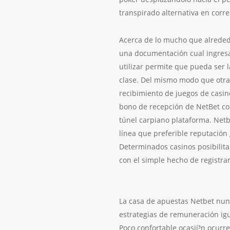
transpirado alternativa en corr
Acerca de lo mucho que alrededo
una documentación cual ingresan
utilizar permite que pueda ser l
clase. Del mismo modo que otr
recibimiento de juegos de casin
bono de recepción de NetBet con
túnel carpiano plataforma. Netb
línea que preferible reputación
Determinados casinos posibilitan
con el simple hecho de registra
La casa de apuestas Netbet nun
estrategias de remuneración igu
Poco confortable ocasií³n ocurre