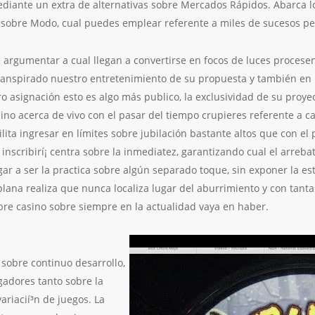
ediante un extra de alternativas sobre Mercados Rápidos. Abarca lo
 sobre Modo, cual puedes emplear referente a miles de sucesos pe
 argumentar a cual llegan a convertirse en focos de luces procesen 
ranspirado nuestro entretenimiento de su propuesta y también en l
 asignación esto es algo más publico, la exclusividad de su proy
sino acerca de vivo con el pasar del tiempo crupieres referente a c
ilita ingresar en límites sobre jubilación bastante altos que con e
inscribirí¡ centra sobre la inmediatez, garantizando cual el arrebat
egar a ser la practica sobre algún separado toque, sin exponer la e
plana realiza que nunca localiza lugar del aburrimiento y con tanta
re casino sobre siempre en la actualidad vaya en haber.
 sobre continuo desarrollo,
gadores tanto sobre la
riacií³n de juegos. La