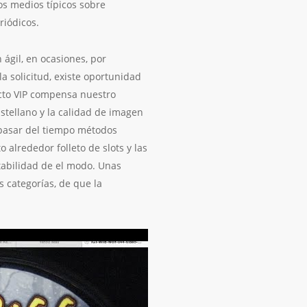
s medios tí­picos sobre
riódicos.
ágil, en ocasiones, por
a solicitud, existe oportunidad
ecto VIP compensa nuestro
astellano y la calidad de imagen
l pasar del tiempo métodos
o alrededor folleto de slots y las
stabilidad de el modo. Unas
s categorías, de que la