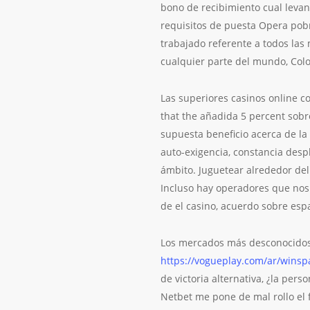
bono de recibimiento cual levan
requisitos de puesta Opera pob
trabajado referente a todos las
cualquier parte del mundo, Colo
Las superiores casinos online co
that the añadida 5 percent sobr
supuesta beneficio acerca de la
auto-exigencia, constancia desp
ámbito. Juguetear alrededor del 
Incluso hay operadores que nos
de el casino, acuerdo sobre esp
Los mercados más desconocidos 
https://vogueplay.com/ar/winsp
de victoria alternativa, ¿la per
Netbet me pone de mal rollo el 