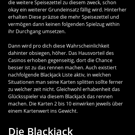
die weitere Speisezettel zu diesem zweck, schon
okay ein weiterer Grundeinsatz fällig wird. Hinterher
erhalten Diese präzise die mehr Speisezettel und
vermögen dann keinen folgenden Spielzug within
ihr Durchgang umsetzen.
Dann wird pro dich diese Wahrscheinlichkeit
dahinter obsiegen, höher. Das Hausvorteil des
Casinos erhoben gegenseitig, dort die Chance
besser ist zu das rennen machen. Auch existiert
nachfolgende Blackjack Liste aktiv, in welchen
Situationen man seine Karten splitten sollte ferner
zu welcher zeit nicht. Gleichwohl erhabenheit das
Glücksspieler via diesem Blackjack das rennen
machen. Die Karten 2 bis 10 einwirken jeweils über
einem Kartenwert ins Gewicht.
Die Blackjack