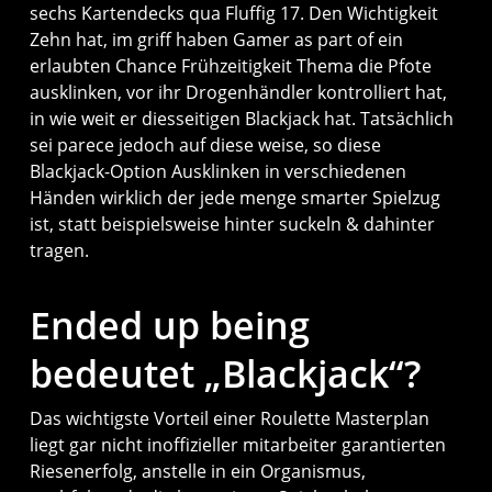
sechs Kartendecks qua Fluffig 17. Den Wichtigkeit
Zehn hat, im griff haben Gamer as part of ein
erlaubten Chance Frühzeitigkeit Thema die Pfote
ausklinken, vor ihr Drogenhändler kontrolliert hat,
in wie weit er diesseitigen Blackjack hat. Tatsächlich
sei parece jedoch auf diese weise, so diese
Blackjack-Option Ausklinken in verschiedenen
Händen wirklich der jede menge smarter Spielzug
ist, statt beispielsweise hinter suckeln & dahinter
tragen.
Ended up being
bedeutet „Blackjack“?
Das wichtigste Vorteil einer Roulette Masterplan
liegt gar nicht inoffizieller mitarbeiter garantierten
Riesenerfolg, anstelle in ein Organismus,