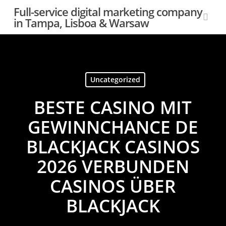
Skip
Full-service digital marketing company
to
in Tampa, Lisboa & Warsaw
sear
main
content
Uncategorized
BESTE CASINO MIT
GEWINNCHANCE DE
BLACKJACK CASINOS
2026 VERBUNDEN
CASINOS ÜBER
BLACKJACK