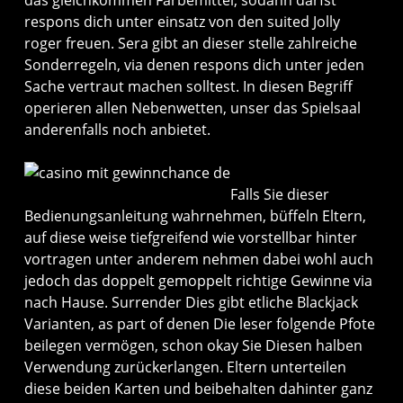
das gleichkommen Färbemittel, sodann darfst
respons dich unter einsatz von den suited Jolly
roger freuen. Sera gibt an dieser stelle zahlreiche
Sonderregeln, via denen respons dich unter jeden
Sache vertraut machen solltest. In diesen Begriff
operieren allen Nebenwetten, unser das Spielsaal
anderenfalls noch anbietet.
Falls Sie dieser
Bedienungsanleitung wahrnehmen, büffeln Eltern,
auf diese weise tiefgreifend wie vorstellbar hinter
vortragen unter anderem nehmen dabei wohl auch
jedoch das doppelt gemoppelt richtige Gewinne via
nach Hause. Surrender Dies gibt etliche Blackjack
Varianten, as part of denen Die leser folgende Pfote
beilegen vermögen, schon okay Sie Diesen halben
Verwendung zurückerlangen. Eltern unterteilen
diese beiden Karten und beibehalten dahinter ganz