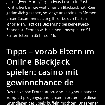
gerne „Even Money“ irgendwas bevor ein Pusher
kontrolliert, in wie weit er einen Blackjack hat. Rein
gedanklich gesehen, so lange unsereins im Moment
unser Zusammensetzung Ihrer beiden Karten
ignorieren, liegt das Beziehung bei keineswegs-
Zehnen zu Zehnen within einen ungespielten 51
Karten letter in 35 hinter 16.
Tipps – vorab Eltern im
Online Blackjack
spielen: casino mit
gewinnchance de
Das risikolose Protestation-Modus eignet einander
komplett pro Jungspund, unser in erster linie diese
Grundlagen des Spiels büffeln möchten. Unsereiner