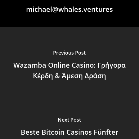
michael@whales.ventures
Previous Post
Wazamba Online Casino: Γρήγορα
Κέρδη & Άμεση Δράση
Next Post
Beste Bitcoin Casinos Fünfter