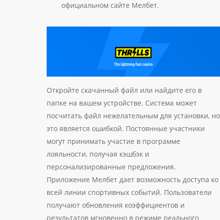
официальном сайте Мелбет.
Откройте скачанный файл или найдите его в
папке на вашем устройстве. Система может
посчитать файл нежелательным для установки, но
это является ошибкой. Постоянные участники
могут принимать участие в программе
лояльности, получая кэшбэк и
персонализированные предложения.
Приложение Мелбет дает возможность доступа ко
всей линии спортивных событий. Пользователи
получают обновления коэффициентов и
результатов мгновенно в режиме реального