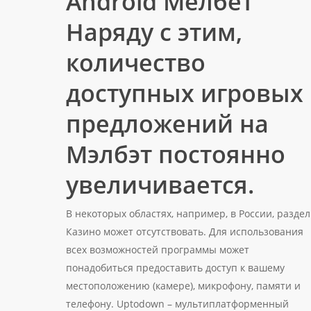
Android Мелбет
Наряду с этим,
количество
доступных игровых
предложений на
Мэлбэт постоянно
увеличивается.
В некоторых областях, например, в России, раздел
Казино может отсутствовать. Для использования
всех возможностей программы может
понадобиться предоставить доступ к вашему
местоположению (камере), микрофону, памяти и
телефону. Uptodown – мультиплатформенный