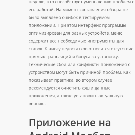
неделю, что способствует уменьшению проблем с
его работой. На момент составления обзора не
было выявлено ошибок в тестируемом
приложении. При этом интерфейс программы
оптимизирован для разных устройств, меню
содержит все необходимые инструменты для
ставок. К числу недостатков относится отсутствие
прямых трансляций и бонуса за установку.
Технические сбои или конфликты приложения с
устройством могут быть причиной проблем. Как
показывает практика, во втором случае
рекомендуется очистить кэш и данные
приложения, а также установить актуальную
версию.
Приложение на