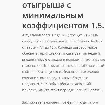
отыгрыша с
минимальным
коэффициентом 1.5.
Актуальная версия 73(18235) требует 71.22 МБ
свободного пространства и совместима с Android
от версии 4.1 до 13.x. Команда разработчиков
обновляет приложение каждые два-три недели,
внедряя новые функции и исправляя технические
недостатки. Игроки, использующие официальный
сайт на ПК и запуская мобильные приложения
компании, имеют одинаковые бонусные
предложения. Чтобы избежать зависаний
приложения, его стоит периодически обновлять.
Заслуживает внимания тот факт, что для этого