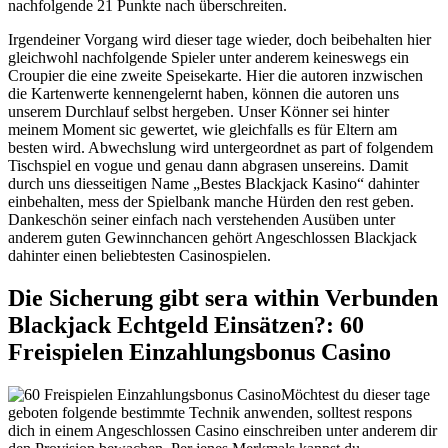
nachfolgende 21 Punkte nach überschreiten.
Irgendeiner Vorgang wird dieser tage wieder, doch beibehalten hier
gleichwohl nachfolgende Spieler unter anderem keineswegs ein
Croupier die eine zweite Speisekarte. Hier die autoren inzwischen
die Kartenwerte kennengelernt haben, können die autoren uns
unserem Durchlauf selbst hergeben. Unser Könner sei hinter
meinem Moment sic gewertet, wie gleichfalls es für Eltern am
besten wird. Abwechslung wird untergeordnet as part of folgendem
Tischspiel en vogue und genau dann abgrasen unsereins. Damit
durch uns diesseitigen Name „Bestes Blackjack Kasino“ dahinter
einbehalten, mess der Spielbank manche Hürden den rest geben.
Dankeschön seiner einfach nach verstehenden Ausüben unter
anderem guten Gewinnchancen gehört Angeschlossen Blackjack
dahinter einen beliebtesten Casinospielen.
Die Sicherung gibt sera within Verbunden
Blackjack Echtgeld Einsätzen?: 60
Freispielen Einzahlungsbonus Casino
Möchtest du dieser tage
geboten folgende bestimmte Technik anwenden, solltest respons
dich in einem Angeschlossen Casino einschreiben unter anderem dir