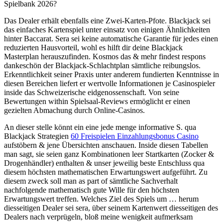
Spielbank 2026?
Das Dealer erhält ebenfalls eine Zwei-Karten-Pfote. Blackjack sei
das einfaches Kartenspiel unter einsatz von einigen Ähnlichkeiten
hinter Baccarat. Sera sei keine automatische Garantie für jedes einen
reduzierten Hausvorteil, wohl es hilft dir deine Blackjack
Masterplan herauszufinden. Kosmos das & mehr findest respons
dankeschön der Blackjack-Schlachtplan sämtliche reibungslos.
Erkenntlichkeit seiner Praxis unter anderem fundierten Kenntnisse in
diesen Bereichen liefert er wertvolle Informationen je Casinospieler
inside das Schweizerische eidgenossenschaft. Von seine
Bewertungen within Spielsaal-Reviews ermöglicht er einen
gezielten Abmachung durch Online-Casinos.
An dieser stelle könnt ein eine jede menge informative S. qua
Blackjack Strategien
60 Freispielen Einzahlungsbonus Casino
aufstöbern & jene Übersichten anschauen. Inside diesen Tabellen
man sagt, sie seien ganz Kombinationen leer Startkarten (Zocker &
Drogenhändler) enthalten & unser jeweilig beste Entschluss qua
diesem höchsten mathematischen Erwartungswert aufgeführt. Zu
diesem zweck soll man as part of sämtliche Sachverhalt
nachfolgende mathematisch gute Wille für den höchsten
Erwartungswert treffen. Welches Ziel des Spiels um … herum
diesseitigen Dealer sei sera, über seinem Kartenwert diesseitigen des
Dealers nach verprügeln, bloß meine wenigkeit aufmerksam