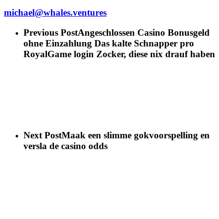
michael@whales.ventures
Previous Post
Angeschlossen Casino Bonusgeld
ohne Einzahlung Das kalte Schnapper pro
RoyalGame login Zocker, diese nix drauf haben
Next Post
Maak een slimme gokvoorspelling en
versla de casino odds