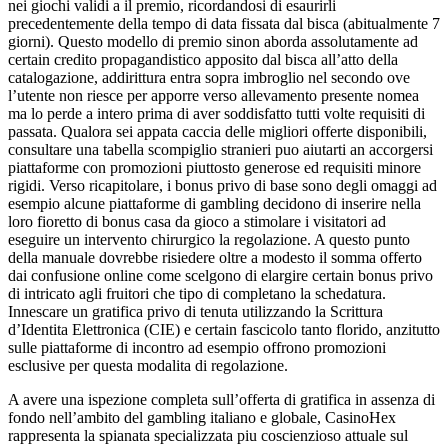
nei giochi validi a il premio, ricordandosi di esaurirli
precedentemente della tempo di data fissata dal bisca (abitualmente 7
giorni). Questo modello di premio sinon aborda assolutamente ad
certain credito propagandistico apposito dal bisca all’atto della
catalogazione, addirittura entra sopra imbroglio nel secondo ove
l’utente non riesce per apporre verso allevamento presente nomea
ma lo perde a intero prima di aver soddisfatto tutti volte requisiti di
passata. Qualora sei appata caccia delle migliori offerte disponibili,
consultare una tabella scompiglio stranieri puo aiutarti an accorgersi
piattaforme con promozioni piuttosto generose ed requisiti minore
rigidi. Verso ricapitolare, i bonus privo di base sono degli omaggi ad
esempio alcune piattaforme di gambling decidono di inserire nella
loro fioretto di bonus casa da gioco a stimolare i visitatori ad
eseguire un intervento chirurgico la regolazione. A questo punto
della manuale dovrebbe risiedere oltre a modesto il somma offerto
dai confusione online come scelgono di elargire certain bonus privo
di intricato agli fruitori che tipo di completano la schedatura.
Innescare un gratifica privo di tenuta utilizzando la Scrittura
d’Identita Elettronica (CIE) e certain fascicolo tanto florido, anzitutto
sulle piattaforme di incontro ad esempio offrono promozioni
esclusive per questa modalita di regolazione.
A avere una ispezione completa sull’offerta di gratifica in assenza di
fondo nell’ambito del gambling italiano e globale, CasinoHex
rappresenta la spianata specializzata piu coscienzioso attuale sul