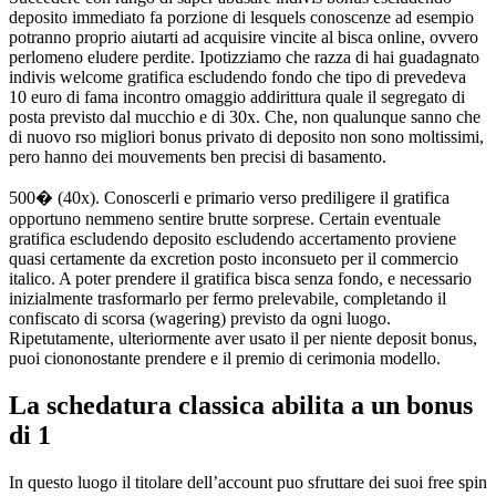
deposito immediato fa porzione di lesquels conoscenze ad esempio
potranno proprio aiutarti ad acquisire vincite al bisca online, ovvero
perlomeno eludere perdite. Ipotizziamo che razza di hai guadagnato
indivis welcome gratifica escludendo fondo che tipo di prevedeva
10 euro di fama incontro omaggio addirittura quale il segregato di
posta previsto dal mucchio e di 30x. Che, non qualunque sanno che
di nuovo rso migliori bonus privato di deposito non sono moltissimi,
pero hanno dei mouvements ben precisi di basamento.
500� (40x). Conoscerli e primario verso prediligere il gratifica
opportuno nemmeno sentire brutte sorprese. Certain eventuale
gratifica escludendo deposito escludendo accertamento proviene
quasi certamente da excretion posto inconsueto per il commercio
italico. A poter prendere il gratifica bisca senza fondo, e necessario
inizialmente trasformarlo per fermo prelevabile, completando il
confiscato di scorsa (wagering) previsto da ogni luogo.
Ripetutamente, ulteriormente aver usato il per niente deposit bonus,
puoi ciononostante prendere e il premio di cerimonia modello.
La schedatura classica abilita a un bonus
di 1
In questo luogo il titolare dell’account puo sfruttare dei suoi free spin