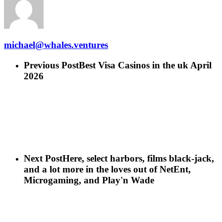
michael@whales.ventures
Previous Post
Best Visa Casinos in the uk April
2026
Next Post
Here, select harbors, films black-jack,
and a lot more in the loves out of NetEnt,
Microgaming, and Play'n Wade