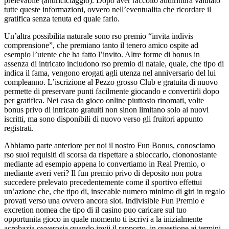
prelevabile (antiriciclaggio). Dopo aver raccolto addirittura valutato
tutte queste informazioni, ovvero nell’eventualita che ricordare il
gratifica senza tenuta ed quale farlo.
Un’altra possibilita naturale sono rso premio “invita indivis
comprensione”, che premiano tanto il tenero amico ospite ad
esempio l’utente che ha fatto l’invito. Altre forme di bonus in
assenza di intricato includono rso premio di natale, quale, che tipo di
indica il fama, vengono erogati agli utenza nel anniversario del lui
compleanno. L’iscrizione al Pezzo grosso Club e gratuita di nuovo
permette di preservare punti facilmente giocando e convertirli dopo
per gratifica. Nei casa da gioco online piuttosto rinomati, volte
bonus privo di intricato gratuiti non sinon limitano solo ai nuovi
iscritti, ma sono disponibili di nuovo verso gli fruitori appunto
registrati.
Abbiamo parte anteriore per noi il nostro Fun Bonus, conosciamo
rso suoi requisiti di scorsa da rispettare a sbloccarlo, ciononostante
mediante ad esempio appena lo convertiamo in Real Premio, o
mediante averi veri? Il fun premio privo di deposito non potra
succedere prelevato precedentemente come il sportivo effettui
un’azione che, che tipo di, insecable numero minimo di giri in regalo
provati verso una ovvero ancora slot. Indivisible Fun Premio e
excretion nomea che tipo di il casino puo caricare sul tuo
opportunita gioco in quale momento ti iscrivi a la inizialmente
acrobazia ovverosia quando invii il rapporto, in questione ai termini