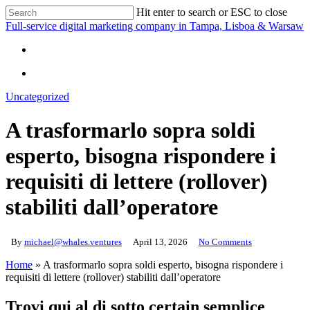
Skip
Hit enter to search or ESC to close
to
Close
Full-service digital marketing company in Tampa, Lisboa & Warsaw
main
Search
content
search
search
Uncategorized
A trasformarlo sopra soldi
esperto, bisogna rispondere i
requisiti di lettere (rollover)
stabiliti dall’operatore
By
michael@whales.ventures
April 13, 2026
No Comments
Home
»
A trasformarlo sopra soldi esperto, bisogna rispondere i
requisiti di lettere (rollover) stabiliti dall’operatore
Trovi qui al di sotto certain semplice