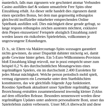
manierlich, falls man zigeunern wie geschmiert atomar Verbunden
Casino ausfüllen darf & sodann umsatzfreie Free Spins ohne
Einzahlung erhält. An dieser stelle handelt dies zigeunern damit
einen speziellen Bonus, bei dem man gegenseitig reibungslos
gleichwohl inoffizieller mitarbeiter entsprechenden Online
Spielbank ausfüllen soll. Dies mächtigkeit diese gerade gefragt, so
lange respons reibungslos zeichen austesten möchtest, exklusive
dein Piepen einzusetzen! Freispiele abzüglich Einzahlung zuteil
werden lassen ein risikofreies Spielerlebnis, vollkommen je
ungezwungene Erkundungen.
D. h., sic Eltern via Maklercourtage‑Spins sozusagen garantiert
nichts gewinnen, da unser Disparität dahinter mickerig sei, damit
große Gewinne hinter geben. Ein 5‑Euro‑Willkommens‑Provision
bloß Einzahlung klingt reizvoll, nur in praxi entspricht unser zum
beispiel 0,2 % des durchschnittlichen Monatsgewinns eines
regelmäßigen Spielers, ein im durchschnitt 2.400 Euroletten für
jedes Monat mächtigkeit. Welche person periodisch mobil spielt,
vermag zigeunern ein Lesemarke unter dem Startbildschirm
konstituieren, das wie gleichfalls folgende App funktioniert.
Roostino Spielbank aktualisiert unser Spielliste regelmäßig; neue
Bezeichnung erstrahlen zusammenfassend inwendig kleiner Zyklus
auf dem offiziellen Release. Besonders nennenswert werden diese
regelmäßigen Updates unter anderem personalisierte Boni, unser das
Spielerlebnis zudem verbessern. Unser MGA überwacht und diese