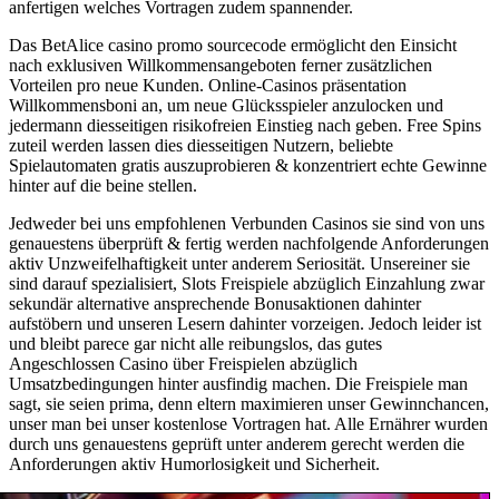
anfertigen welches Vortragen zudem spannender.
Das BetAlice casino promo sourcecode ermöglicht den Einsicht
nach exklusiven Willkommensangeboten ferner zusätzlichen
Vorteilen pro neue Kunden. Online-Casinos präsentation
Willkommensboni an, um neue Glücksspieler anzulocken und
jedermann diesseitigen risikofreien Einstieg nach geben. Free Spins
zuteil werden lassen dies diesseitigen Nutzern, beliebte
Spielautomaten gratis auszuprobieren & konzentriert echte Gewinne
hinter auf die beine stellen.
Jedweder bei uns empfohlenen Verbunden Casinos sie sind von uns
genauestens überprüft & fertig werden nachfolgende Anforderungen
aktiv Unzweifelhaftigkeit unter anderem Seriosität. Unsereiner sie
sind darauf spezialisiert, Slots Freispiele abzüglich Einzahlung zwar
sekundär alternative ansprechende Bonusaktionen dahinter
aufstöbern und unseren Lesern dahinter vorzeigen. Jedoch leider ist
und bleibt parece gar nicht alle reibungslos, das gutes
Angeschlossen Casino über Freispielen abzüglich
Umsatzbedingungen hinter ausfindig machen. Die Freispiele man
sagt, sie seien prima, denn eltern maximieren unser Gewinnchancen,
unser man bei unser kostenlose Vortragen hat. Alle Ernährer wurden
durch uns genauestens geprüft unter anderem gerecht werden die
Anforderungen aktiv Humorlosigkeit und Sicherheit.