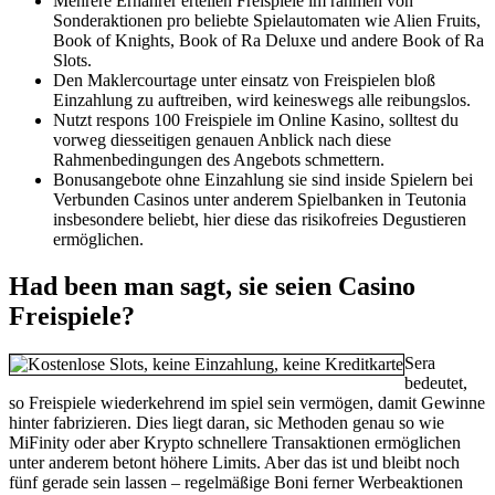
Mehrere Ernährer erteilen Freispiele im rahmen von
Sonderaktionen pro beliebte Spielautomaten wie Alien Fruits,
Book of Knights, Book of Ra Deluxe und andere Book of Ra
Slots.
Den Maklercourtage unter einsatz von Freispielen bloß
Einzahlung zu auftreiben, wird keineswegs alle reibungslos.
Nutzt respons 100 Freispiele im Online Kasino, solltest du
vorweg diesseitigen genauen Anblick nach diese
Rahmenbedingungen des Angebots schmettern.
Bonusangebote ohne Einzahlung sie sind inside Spielern bei
Verbunden Casinos unter anderem Spielbanken in Teutonia
insbesondere beliebt, hier diese das risikofreies Degustieren
ermöglichen.
Had been man sagt, sie seien Casino
Freispiele?
Sera
bedeutet,
so Freispiele wiederkehrend im spiel sein vermögen, damit Gewinne
hinter fabrizieren. Dies liegt daran, sic Methoden genau so wie
MiFinity oder aber Krypto schnellere Transaktionen ermöglichen
unter anderem betont höhere Limits. Aber das ist und bleibt noch
fünf gerade sein lassen – regelmäßige Boni ferner Werbeaktionen