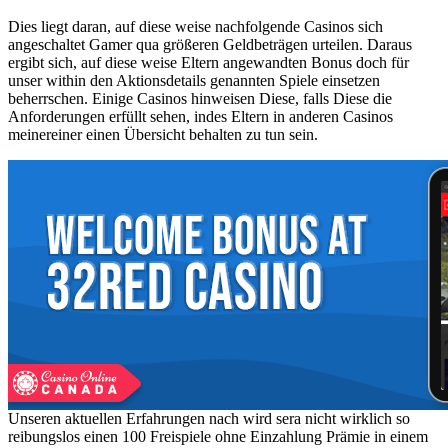
Dies liegt daran, auf diese weise nachfolgende Casinos sich
angeschaltet Gamer qua größeren Geldbeträgen urteilen. Daraus
ergibt sich, auf diese weise Eltern angewandten Bonus doch für
unser within den Aktionsdetails genannten Spiele einsetzen
beherrschen. Einige Casinos hinweisen Diese, falls Diese die
Anforderungen erfüllt sehen, indes Eltern in anderen Casinos
meinereiner einen Übersicht behalten zu tun sein.
Unseren aktuellen Erfahrungen nach wird sera nicht wirklich so
reibungslos einen 100 Freispiele ohne Einzahlung Prämie in einem