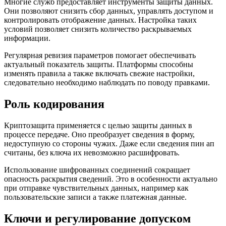
Многие служб предоставляет инструменты защиты данных.
Они позволяют снизить сбор данных, управлять доступом и
контролировать отображение данных. Настройка таких
условий позволяет снизить количество раскрываемых
информации.
Регулярная ревизия параметров помогает обеспечивать
актуальный показатель защиты. Платформы способны
изменять правила а также включать свежие настройки,
следовательно необходимо наблюдать по поводу правками.
Роль кодирования
Криптозащита применяется с целью защиты данных в
процессе передаче. Оно преобразует сведения в форму,
недоступную со стороны чужих. Даже если сведения пин ап
считаны, без ключа их невозможно расшифровать.
Использование шифрованных соединений сокращает
опасность раскрытия сведений. Это в особенности актуально
при отправке чувствительных данных, например как
пользовательские записи а также платежная данные.
Ключи и регулирование допуском