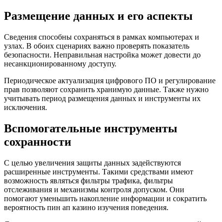
Размещение данных и его аспекты
Сведения способны сохраняться в рамках компьютерах и
узлах. В обоих сценариях важно проверять показатель
безопасности. Неправильная настройка может довести до
несанкционированному доступу.
Периодическое актуализация цифрового ПО и регулирование
прав позволяют сохранить хранимую данные. Также нужно
учитывать период размещения данных и инструменты их
исключения.
Вспомогательные инструменты
сохранности
С целью увеличения защиты данных задействуются
расширенные инструменты. Такими средствами имеют
возможность являться фильтры трафика, фильтры
отслеживания и механизмы контроля допуском. Они
помогают уменьшить накопление информации и сократить
вероятность пин ап казино изучения поведения.