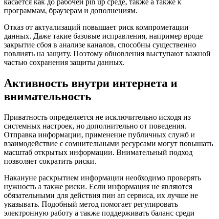
касается как до рабочей pin up среде, также а также к
программам, браузерам и дополнениям.
Отказ от актуализаций повышает риск компрометации
данных. Даже такие базовые исправления, например вроде
закрытие сбоя в анализе каналов, способны существенно
повлиять на защиту. Поэтому обновления выступают важной
частью сохранения защиты данных.
Активность внутри интернета и
внимательность
Приватность определяется не исключительно исходя из
системных настроек, но дополнительно от поведения.
Отправка информации, применение публичных служб и
взаимодействие с сомнительными ресурсами могут повышать
масштаб открытых информации. Внимательный подход
позволяет сократить риски.
Накануне раскрытием информации необходимо проверять
нужность а также риски. Если информация не являются
обязательными для действия пин ап сервиса, их лучше не
указывать. Подобный метод помогает регулировать
электронную работу а также поддерживать баланс среди