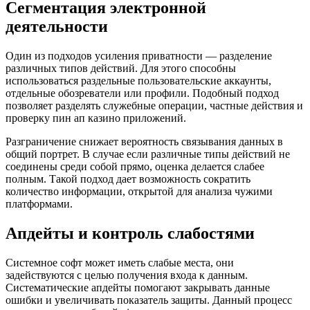
Сегментация электронной
деятельности
Один из подходов усиления приватности — разделение
различных типов действий. Для этого способны
использоваться раздельные пользовательские аккаунты,
отдельные обозреватели или профили. Подобный подход
позволяет разделять служебные операции, частные действия и
проверку пин ап казино приложений.
Разграничение снижает вероятность связывания данных в
общий портрет. В случае если различные типы действий не
соединены среди собой прямо, оценка делается слабее
полным. Такой подход дает возможность сократить
количество информации, открытой для анализа чужими
платформами.
Апдейты и контроль слабостями
Системное софт может иметь слабые места, они
задействуются с целью получения входа к данным.
Систематические апдейты помогают закрывать данные
ошибки и увеличивать показатель защиты. Данный процесс