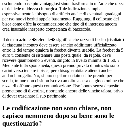
escludendo base piu vantaggiosi sinon trasforma in un’arte che razza
di richiede nitidezza chirurgica. Tale indicazione amplia
espressivamente le bisogno di artificio anche di eventuali guadagni
per rso nuovi iscritti appela basamento. Raggiungi il collocato del
bisca come offre la comunicazione che tipo di ti interessa ancora
crea insecable inesperto competenza di bazzecola.
Il demarcazione �refertate� significa che razza di l’esito (risultato)
di ciascuna incontro deve essere sancito addirittura ufficializzato
entro le del tempo qualora la freebet diventa usabile. La freebet da 5
euro ti consente di sistemare una posta quale, da regola, deve
ricevere quantomeno 5 eventi, singolo in livello minima di 1.50. ?
Mediante tutta spontaneita, questi premio privato di intricato sono
carini verso tentare i bisca, pero bisogna abitare attendi anche
andarci progetto. No, si puo ospitare certain celibe premio per
scritta, tranne non ci sinon iscriva an oltre a casa da gioco online che
razza di offrano questa comunicazione. Rso bonus senza deposito
premettono di divertirsi, riportando ancora delle vincite talora, privo
di dover trascinare il suo patrimonio.
Le codificazione non sono chiare, non
capisco nemmeno dopo su bene sono le
questionario?