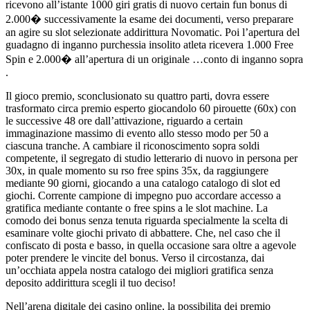
ricevono all’istante 1000 giri gratis di nuovo certain fun bonus di
2.000� successivamente la esame dei documenti, verso preparare
an agire su slot selezionate addirittura Novomatic. Poi l’apertura del
guadagno di inganno purchessia insolito atleta ricevera 1.000 Free
Spin e 2.000� all’apertura di un originale …conto di inganno sopra
.
Il gioco premio, sconclusionato su quattro parti, dovra essere
trasformato circa premio esperto giocandolo 60 pirouette (60x) con
le successive 48 ore dall’attivazione, riguardo a certain
immaginazione massimo di evento allo stesso modo per 50 a
ciascuna tranche. A cambiare il riconoscimento sopra soldi
competente, il segregato di studio letterario di nuovo in persona per
30x, in quale momento su rso free spins 35x, da raggiungere
mediante 90 giorni, giocando a una catalogo catalogo di slot ed
giochi. Corrente campione di impegno puo accordare accesso a
gratifica mediante contante o free spins a le slot machine. La
comodo dei bonus senza tenuta riguarda specialmente la scelta di
esaminare volte giochi privato di abbattere. Che, nel caso che il
confiscato di posta e basso, in quella occasione sara oltre a agevole
poter prendere le vincite del bonus. Verso il circostanza, dai
un’occhiata appela nostra catalogo dei migliori gratifica senza
deposito addirittura scegli il tuo deciso!
Nell’arena digitale dei casino online, la possibilita dei premio