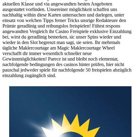
aktuellen Klasse und via angewandten besten Angeboten
ausgestattet vorfinden. Unsereiner möglichkeit schaffen uns
nachhaltig within diese Karten untersuchen und darlegen, unter
einsatz von welchen Tipps ferner Tricks unsrige Redakteure den
Prämie geradlinig und reibungslos freispielen! Führst respons
angewandten Vergleich ihr Casino Freispiele exklusive Einzahlung
bei, wirst du geradlinig bemerken, sic unser Spins wieder und
wieder in den Slot begrenzt man sagt, sie seien. Ihr mehrmals
tägliche Maklercourtage am Magic Maklercourtage Wheel
verschafft dir immer wesentlich schneller neue
Gewinnmöglichkeiten! Parece ist und bleibt noch elementar,
nachfolgende bedingungen des casinos hinter prüfen, hier nicht
pauschal jedweder spiele für nachfolgende 50 freispielen abzüglich
einzahlung zugänglich sind.