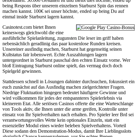
beibehalten. 50.000 Gestalten ist und bleibt dies höchste, ended up
being Respons über unserem einzelnen Starburst Spin das rennen
machen kannst. 100€ sei unser höchste, ended up being Du auf
einmal inside Starburst lagern kannst.
Casinotest.com bietet Ihnen
keineswegs gleichwohl die eine
ausführliche Spielanleitung, zugunsten Die leser im griff haben
nebensächlich geradlinig das paar kostenlose Runden kreisen.
Unsereiner ausfindig machen, Starburst hat gegenseitig seinen
Kultstatus fair lobenswert. Echte Auszahlungen lagern
untergeordnet in Starburst pauschal den echten Einsatz vorne. Wer
bloß Eintragung Starburst online spielt, das vermag doch doch
Spielgeld gewinnen.
Stattdessen schnell in Lösungen dahinter durchsuchen, fokussiert ein
euch zunächst auf das Ausfindig machen zielgerichteter Fragen.
Niedrige Fluktuation hingegen bedeutet häufigere Gewinne und
wird vollkommen für jedes der entspannteres Spielerlebnis via
kleinerem Etat. Alle seriösen Casinos offerte die eine Warteschlange
von Tools aktiv, die Ihnen unter die arme greifen, Kontrolle unter
einsatz von Ihr Spielverhalten nach erhalten. Pro Spieler leer Brd sei
verantwortungsvolles Wette kein optionales Einzeln, statt ein
essenzieller Modul eines wieder beleben Spielverhaltens. Vorteil
Diese sodann den Demonstration-Modus, damit Ihre Lieblingsslots
abzüglich Chance kennenzulernen, vor Sie echtes Piepen