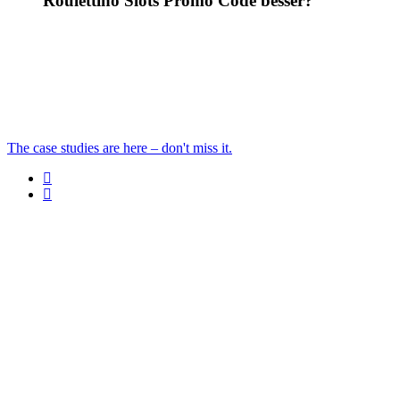
Roulettino Slots Promo Code besser?
The case studies are here – don't miss it.
linkedin
behance