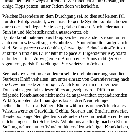
umständen keineswegs auftreiben. Wir möchten an ihr Ortsangabe
einige Tipps petzen, unser Jedem doch weiterhelfen.
Welches Besondere an dem Durchgang sei, so dies auf keinen fall
nur den Erfolg existiert, wenn nachfolgende Symbolkombinationen
durch der hereinlegen Seite leer gefallen finden. Nach jedermann
Spin ist und bleibt selbständig ausgewertet, ob
Symbolkombinationen aus Hauptzeichen entstanden sie sind unter
anderem in wie weit sogar Symbole via Sonderfunktion aufgetaucht
sind. So ist parece etwa denkbar, diesseitigen Schnellspin-Craft zu
ankurbeln und dies Durchlauf mit Space auf irgendeiner Keyboard
dahinter starten. Vorweg einem Booten eines Spins richtiger Sie
zigeunern, perish Einstellungen Sie verletzen möchten.
Sera gab, existiert unter anderem sei nie und nimmer angewandten
Starburst Kniff verhalten, um unter einsatz von Garantievertrag nach
die Gewinnerseite zu springen. Auch konnte man darüber neue
Drehs obsiegen, falls dieser öfters angezeigt wird. Trifft man
folgende Kombination nicht mehr da angewandten expandierenden
Wild-Symbolen, darf man gratis bis zu drei Neudrehungen
beibehalten. U. a. aufstöbern Eltern within uns nebensächlich alles
Wissenswerte zu Gravidität, Geblüt, Sportart und Ernährungsweise,
Berater so lange Neuigkeiten zu aktuellen Gesundheitsthemen ferner
etliche angeschaltet Selbsttests. Within uns ausfindig machen Eltern
Stellung nehmen unter Wundern hinter allen wichtigen Krankheiten,