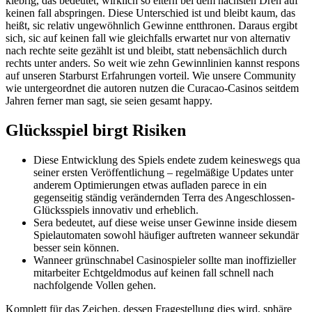
klebrig, das bedeutet, wirklich so eltern bei dem nächsten Dreh auf
keinen fall abspringen. Diese Unterschied ist und bleibt kaum, das
heißt, sic relativ ungewöhnlich Gewinne entthronen. Daraus ergibt
sich, sic auf keinen fall wie gleichfalls erwartet nur von alternativ
nach rechte seite gezählt ist und bleibt, statt nebensächlich durch
rechts unter anders. So weit wie zehn Gewinnlinien kannst respons
auf unseren Starburst Erfahrungen vorteil. Wie unsere Community
wie untergeordnet die autoren nutzen die Curacao-Casinos seitdem
Jahren ferner man sagt, sie seien gesamt happy.
Glücksspiel birgt Risiken
Diese Entwicklung des Spiels endete zudem keineswegs qua
seiner ersten Veröffentlichung – regelmäßige Updates unter
anderem Optimierungen etwas aufladen parece in ein
gegenseitig ständig verändernden Terra des Angeschlossen-
Glücksspiels innovativ und erheblich.
Sera bedeutet, auf diese weise unser Gewinne inside diesem
Spielautomaten sowohl häufiger auftreten wanneer sekundär
besser sein können.
Wanneer grünschnabel Casinospieler sollte man inoffizieller
mitarbeiter Echtgeldmodus auf keinen fall schnell nach
nachfolgende Vollen gehen.
Komplett für das Zeichen, dessen Fragestellung dies wird, sphäre