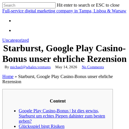
Skip
Hit enter to search or ESC to close
to
Close
Full-service digital marketing company in Tampa, Lisboa & Warsaw
main
Search
content
search
search
Uncategorized
Starburst, Google Play Casino-
Bonus unser ehrliche Rezension
By
michael@whales.ventures
May 14, 2026
No Comments
Home
»
Starburst, Google Play Casino-Bonus unser ehrliche
Rezension
Content
Google Play Casino-Bonus | Ist dies gewiss,
Starburst um echtes Piepen dahinter zum besten
geben?
Glücksspiel birgt Risiken