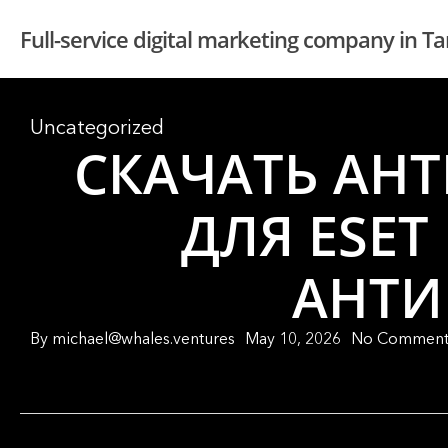
Skip
Full-service digital marketing company in 
to
main
content
Uncategorized
СКАЧАТЬ АН
ДЛЯ ESET
АНТИ
By
michael@whales.ventures
May 10, 2026
No Comment