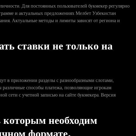
личности. Для постоянных пользователей букмекер регулярно
ограмме и актуальных предложениях Мелбет Узбекистан
вания. Актуальные методы и лимиты зависят от региона и
ть ставки не только на
дут в приложении разделы с разнообразными слотами,
ы различные способы платежа, позволяющие игрокам
ой сети с учетной записью на сайте букмекера. Версия
, которым необходим
ычном формате.