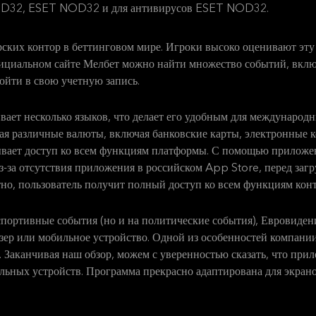
NOD32, ESET NOD32 и для антивирусов ESET NOD32.
ерских контор в беттинговом мире. Игроки высоко оценивают э
фициальном сайте Мелбет можно найти множество событий, вклю
ойти в свою учетную запись.
вает несколько языков, что делает его удобным для международ
ая различные валюты, включая банковские карты, электронные 
вает доступ ко всем функциям платформы. С помощью приложени
з-за отсутствия приложения в российском App Store, перед заг
но, пользователь получит полный доступ ко всем функциям кон
 спортивные события (но и на политические события), Евровиден
зер или мобильное устройство. Одной из особенностей компани
Заканчивая наш обзор, можем с уверенностью сказать, что при
льных устройств. Программа прекрасно адаптирована для экран