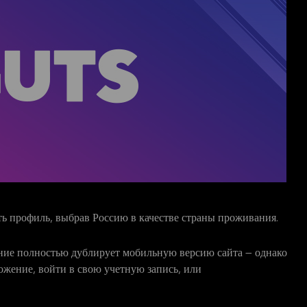
ь профиль, выбрав Россию в качестве страны проживания.
ние полностью дублирует мобильную версию сайта — однако
ожение, войти в свою учетную запись, или