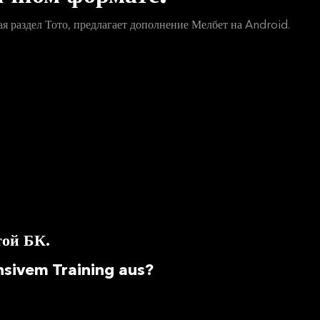
я раздел Тото, предлагает дополнение Мелбет на Android.
той БК.
nsivem Training aus?