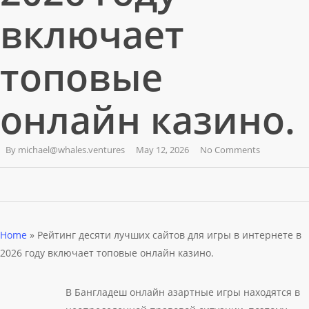
включает
топовые
онлайн казино.
By
michael@whales.ventures
May 12, 2026
No Comments
Home
»
Рейтинг десяти лучших сайтов для игры в интернете в
2026 году включает топовые онлайн казино.
В Бангладеш онлайн азартные игры находятся в