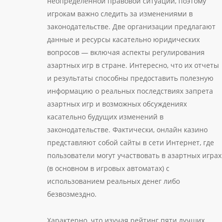
неопределенной правовой ситуации, поэтому
игрокам важно следить за изменениями в
законодательстве. Две организации предлагают
данные и ресурсы касательно юридических
вопросов — включая аспекты регулирования
азартных игр в стране. Интересно, что их отчеты
и результаты способны предоставить полезную
информацию о реальных последствиях запрета
азартных игр и возможных обсуждениях
касательно будущих изменений в
законодательстве.
Фактически, онлайн казино
представляют собой сайты в сети Интернет, где
пользователи могут участвовать в азартных играх
(в основном в игровых автоматах) с
использованием реальных денег либо
безвозмездно.
Характерно, что изучая рейтинг пяти лучших