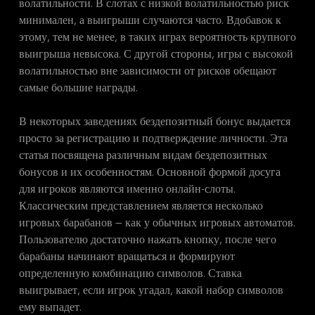
волатильности. В слотах с низкой волатильностью риск
минимален, а выигрыши случаются часто. Вдобавок к
этому, тем не менее, в таких играх вероятность крупного
выигрыша невысока. С другой стороны, игры с высокой
волатильностью вне зависимости от рисков обещают
самые большие награды.
В некоторых заведениях бездепозитный бонус выдается
просто за регистрацию и подтверждение личности. Эта
статья посвящена различным видам бездепозитных
бонусов и их особенностям. Основной формой досуга
для игроков являются именно онлайн-слоты.
Классическим представлением является несколько
игровых барабанов — как у обычных игровых автоматов.
Пользователю достаточно нажать кнопку, после чего
барабаны начинают вращаться и формируют
определенную комбинацию символов. Ставка
выигрывает, если игрок угадал, какой набор символов
ему выпадет.