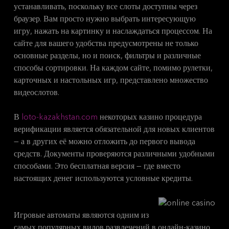
устанавливать, поскольку все слоты доступны через
браузер. Вам просто нужно выбрать интересующую
игру, нажать на картинку и наслаждаться процессом. На
сайте для вашего удобства предусмотрены не только
основные разделы, но и поиск, фильтры и различные
способы сортировки. На каждом сайте, помимо рулетки,
карточных и настольных игр, представлено множество
видеослотов.
В
loto-kazakhstan.com
некоторых казино процедура
верификации является обязательной для новых клиентов
— а в других её можно отложить до первого вывода
средств. Документы проверяются различными удобными
способами. Это бесплатная версия — где вместо
настоящих денег используются условные кредиты.
Игровые автоматы являются одним из
самых популярных видов развлечений в онлайн-казино.