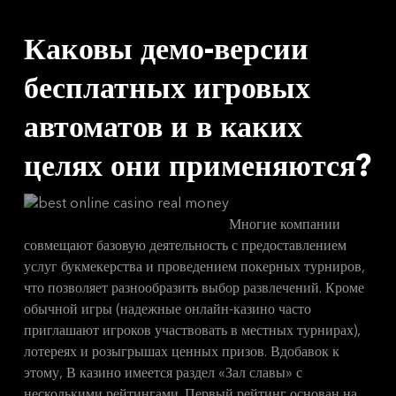
Каковы демо-версии
бесплатных игровых
автоматов и в каких
целях они применяются?
Многие компании
совмещают базовую деятельность с предоставлением
услуг букмекерства и проведением покерных турниров,
что позволяет разнообразить выбор развлечений. Кроме
обычной игры (надежные онлайн-казино часто
приглашают игроков участвовать в местных турнирах),
лотереях и розыгрышах ценных призов. Вдобавок к
этому, В казино имеется раздел «Зал славы» с
несколькими рейтингами. Первый рейтинг основан на