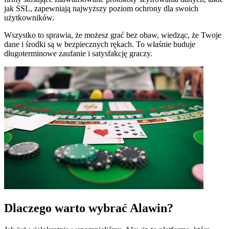
jak SSL, zapewniają najwyższy poziom ochrony dla swoich
użytkowników.
Wszystko to sprawia, że możesz grać bez obaw, wiedząc, że Twoje
dane i środki są w bezpiecznych rękach. To właśnie buduje
długoterminowe zaufanie i satysfakcję graczy.
Dlaczego warto wybrać Alawin?