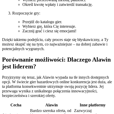
Określ kwotę wpłaty i zatwierdź transakcję.
Rozpoczęcie gry:
Przejdź do katalogu gier.
Wybierz grę, która Cię interesuje.
Zacznij grać i ciesz się emocjami!
Dzięki takiemu podejściu, cały proces staje się błyskawiczny, a Ty
możesz skupić się na tym, co najważniejsze – na dobrej zabawie i
potencjalnych wygranych.
Porównanie możliwości: Dlaczego Alawin
jest liderem?
Przyjrzymy się teraz, jak Alawin wypada na tle innych dostępnych
opcji. W świecie gier hazardowych online konkurencja jest duża, ale
ta platforma konsekwentnie utrzymuje swoją pozycję lidera. Jej
przewaga wynika z unikalnego połączenia innowacyjności,
bezpieczeństwa i szerokiej oferty.
Cecha
Alawin
Inne platformy
Bardzo szeroka oferta, od
Zazwyczaj