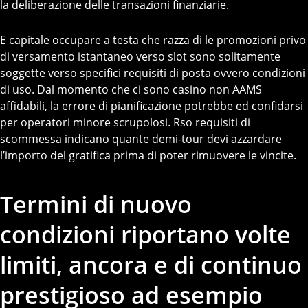
la deliberazione delle transazioni finanziarie.
E capitale occupare a testa che razza di le promozioni privo
di versamento istantaneo verso slot sono solitamente
soggette verso specifici requisiti di posta ovvero condizioni
di uso. Dal momento che ci sono casino non AAMS
affidabili, la errore di pianificazione potrebbe ed confidarsi
per operatori minore scrupolosi. Rso requisiti di
scommessa indicano quante demi-tour devi azzardare
l’importo del gratifica prima di poter rimuovere le vincite.
Termini di nuovo
condizioni riportano volte
limiti, ancora e di continuo
prestigioso ad esempio