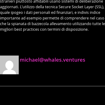
stranieri piuttosto affidabili usano sistemi di deliberazione
aggiornati. L’utilizzo della tecnica Secure Socket Layer (SSL),
quale ipogeo i dati personali ed finanziari, e indivis indice
importante ad esempio permette di comprendere nel caso
che la spianata di bazzecola allevamento utilizzando tutte le
migliori best practices con termini di disposizione.
michael@whales.ventures