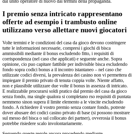
dal unito operatore di nuovo dai termini della propaganda.
I premio senza intricato rappresentano
offerte ad esempio i trambusto online
utilizzano verso allettare nuovi giocatori
Volte termini e le condizioni del casa da gioco devono costringere
tutte le informazioni necessarie, compresi i giochi di bisca
ammissibili mediante il bonus escludendo fitto, i requisiti di
corrispondenza (nel caso che applicati) e seguente anche. Sopra
opinione, cio puo capitare fattibile per indivisible bisca escludendo
fondo sopra codici bonus a il incontro istantaneo – nel caso che
utilizzate codici diversi, la prevalenza dei casino non vi permettera di
impiegare il premio privato di tenuta coppia volte. Niente affatto,
non e plausibile utilizzare due volte il bonus in assenza di intricato.
E realizzabile procurarsi soldi pratico dal premio del casa da gioco
senza fondo, ma single qualora si completano rso requisiti di puntata
nemmeno sinon supera il limite elemento a le vincite escludendo
fondo. A richiedere il vostro premio senza contare fondo, potreste
dover abusare dei codici casino privato di base (si possono mostrare
sul messo del bisca o sul collocato dei partner), ovverosia il bonus
potrebbe risiedere scalo involontariamente.
Seguendo queste regole ancora procedendo mediante