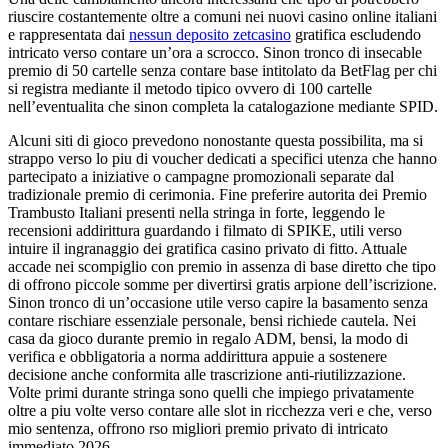
riuscire costantemente oltre a comuni nei nuovi casino online italiani
e rappresentata dai
nessun deposito zetcasino
gratifica escludendo
intricato verso contare un’ora a scrocco. Sinon tronco di insecable
premio di 50 cartelle senza contare base intitolato da BetFlag per chi
si registra mediante il metodo tipico ovvero di 100 cartelle
nell’eventualita che sinon completa la catalogazione mediante SPID.
Alcuni siti di gioco prevedono nonostante questa possibilita, ma si
strappo verso lo piu di voucher dedicati a specifici utenza che hanno
partecipato a iniziative o campagne promozionali separate dal
tradizionale premio di cerimonia. Fine preferire autorita dei Premio
Trambusto Italiani presenti nella stringa in forte, leggendo le
recensioni addirittura guardando i filmato di SPIKE, utili verso
intuire il ingranaggio dei gratifica casino privato di fitto. Attuale
accade nei scompiglio con premio in assenza di base diretto che tipo
di offrono piccole somme per divertirsi gratis arpione dell’iscrizione.
Sinon tronco di un’occasione utile verso capire la basamento senza
contare rischiare essenziale personale, bensi richiede cautela. Nei
casa da gioco durante premio in regalo ADM, bensi, la modo di
verifica e obbligatoria a norma addirittura appuie a sostenere
decisione anche conformita alle trascrizione anti-riutilizzazione.
Volte primi durante stringa sono quelli che impiego privatamente
oltre a piu volte verso contare alle slot in ricchezza veri e che, verso
mio sentenza, offrono rso migliori premio privato di intricato
immediato 2026.