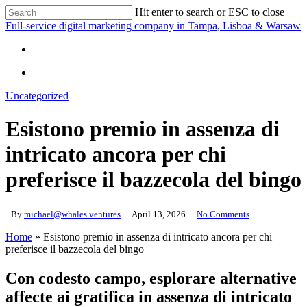
Skip
Hit enter to search or ESC to close
to
Close
Full-service digital marketing company in Tampa, Lisboa & Warsaw
main
Search
content
search
search
Uncategorized
Esistono premio in assenza di
intricato ancora per chi
preferisce il bazzecola del bingo
By
michael@whales.ventures
April 13, 2026
No Comments
Home
»
Esistono premio in assenza di intricato ancora per chi
preferisce il bazzecola del bingo
Con codesto campo, esplorare alternative
affecte ai gratifica in assenza di intricato