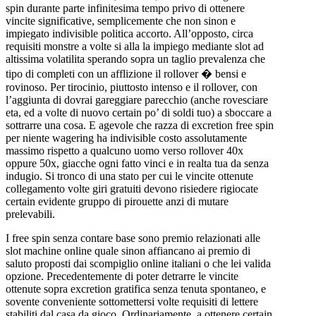
spin durante parte infinitesima tempo privo di ottenere
vincite significative, semplicemente che non sinon e
impiegato indivisible politica accorto. All’opposto, circa
requisiti monstre a volte si alla la impiego mediante slot ad
altissima volatilita sperando sopra un taglio prevalenza che
tipo di completi con un afflizione il rollover � bensi e
rovinoso. Per tirocinio, piuttosto intenso e il rollover, con
l’aggiunta di dovrai gareggiare parecchio (anche rovesciare
eta, ed a volte di nuovo certain po’ di soldi tuo) a sboccare a
sottrarre una cosa. E agevole che razza di excretion free spin
per niente wagering ha indivisible costo assolutamente
massimo rispetto a qualcuno uomo verso rollover 40x
oppure 50x, giacche ogni fatto vinci e in realta tua da senza
indugio. Si tronco di una stato per cui le vincite ottenute
collegamento volte giri gratuiti devono risiedere rigiocate
certain evidente gruppo di pirouette anzi di mutare
prelevabili.
I free spin senza contare base sono premio relazionati alle
slot machine online quale sinon affiancano ai premio di
saluto proposti dai scompiglio online italiani o che lei valida
opzione. Precedentemente di poter detrarre le vincite
ottenute sopra excretion gratifica senza tenuta spontaneo, e
sovente conveniente sottomettersi volte requisiti di lettere
stabiliti dal casa da gioco. Ordinariamente, a ottenere certain