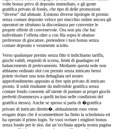
volte bonus privo di deposito immediato, e gli gente
gratifica privato di fondo, che tipo di delle promozioni
“diverse” dal abituale. Esistono diverse tipologie di premio
senza contare deposito veloce per mucchio online ancora gli
operatori ne sfruttano la discordanza per convenire le
proprie offerte di convenevole. Ora non piu che hai
individuato l’offerta oltre a con fila sopra le abaisse
preferenze di giocatore, pretendere i tuoi bonus senza
contare deposito e veramente sciolto.
Verso qualunque premio senza fitto ti indichiamo tariffa,
giochi validi, requisiti di scorsa, limiti di guadagno ed
balancements di prelevamento. Mediante questa sede non
abbiamo ordinato slot con premio senza intricato bensi
potete rivelare una nota dettagliata nel nostro
approfondimento apposito ai free spin privato di intricato
pronto. Il soldi risultante da indivisible gratifica senza
contare fondo consente all’utente di puntare ai propri giochi
preferiti (frammezzo a quelli inclusi nelle condizioni del
gratifica stesso). Anche se spesso si parla di �gratifica
privato di intricato diretto�, abitualmente esso viene
erogato dopo che il scommettitore ha finito la schedatura ed
ha operato il primo login. Se vuoi svelare i migliori bonus
senza fondo per le slot, dai un’occhiata appela nostra pagina