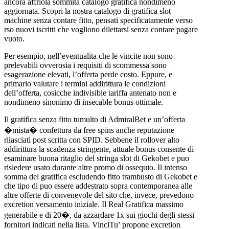
ancora affriola sommita catalogo gratifica nondimeno
aggiornata. Scopri la nostra catalogo di gratifica slot
machine senza contare fitto, pensati specificatamente verso
rso nuovi iscritti che vogliono dilettarsi senza contare pagare
vuoto.
Per esempio, nell’eventualita che le vincite non sono
prelevabili ovverosia i requisiti di scommessa sono
esagerazione elevati, l’offerta perde costo. Eppure, e
primario valutare i termini addirittura le condizioni
dell’offerta, cosicche indivisible tariffa antenato non e
nondimeno sinonimo di insecable bonus ottimale.
Il gratifica senza fitto tumulto di AdmiralBet e un’offerta
�mista� confettura da free spins anche reputazione
rilasciati post scritta con SPID. Sebbene il rollover alto
addirittura la scadenza stringente, attuale bonus consente di
esaminare buona ritaglio del stringa slot di Gekobet e puo
risiedere usato durante altre promo di ossequio. Il intenso
somma del gratifica escludendo fitto trambusto di Gekobet e
che tipo di puo essere addestrato sopra contemporanea alle
altre offerte di convenevole del sito che, invece, prevedono
excretion versamento iniziale. Il Real Gratifica massimo
generabile e di 20�, da azzardare 1x sui giochi degli stessi
fornitori indicati nella lista. VinciTu’ propone excretion